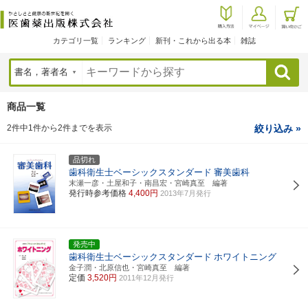
カテゴリ一覧
ランキング
新刊・これから出る本
雑誌
検索
商品一覧
2件中1件から2件までを表示
絞り込み »
品切れ
歯科衛生士ベーシックスタンダード
審美歯科
末瀬一彦・土屋和子・南昌宏・宮崎真至 編著
発行時参考価格
4,400円
2013年7月発行
発売中
歯科衛生士ベーシックスタンダード
ホワイトニング
金子潤・北原信也・宮崎真至 編著
定価
3,520円
2011年12月発行