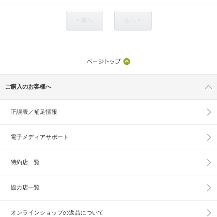
< 前へ
次へ >
ご購入のお客様へ
正誤表／補足情報
電子メディアサポート
特約店一覧
協力店一覧
オンラインショップの
返品について