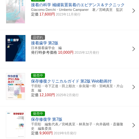
接着の科学
補綴装置装着のエビデンス＆テクニック
Giacomo Derchi・Umberto Campaner 著／宮崎真至 監訳
定価
17,600円
2023年11月発行
品切れ
接着歯学
第2版
日本接着歯学会 編
発行時参考価格
10,000円
2015年12月発行
発売中
保存修復クリニカルガイド
第2版
Web動画付
千田彰・寺下正道・田上順次・奈良陽一郎・宮崎真至・片山
直 編
定価
12,100円
2025年2月発行
発売中
保存修復学
第7版
千田彰 編集代表／宮崎真至・林美加子・向井義晴・斎藤隆
史 編集委員
定価
9,900円
2019年9月発行