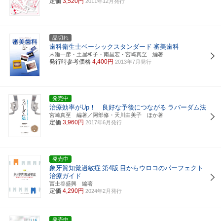
定価
3,520円
2011年12月発行
品切れ
歯科衛生士ベーシックスタンダード
審美歯科
末瀬一彦・土屋和子・南昌宏・宮崎真至 編著
発行時参考価格
4,400円
2013年7月発行
発売中
治療効率がUp！ 良好な予後につながる
ラバーダム法
宮崎真至 編著／阿部修・天川由美子 ほか著
定価
3,960円
2017年6月発行
発売中
象牙質知覚過敏症
第4版
目からウロコのパーフェクト
治療ガイド
冨士谷盛興 編著
定価
4,290円
2024年2月発行
発売中