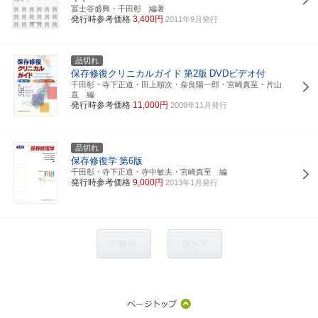
冨士谷盛興・千田彰 編著
発行時参考価格
3,400円
2011年9月発行
品切れ
保存修復クリニカルガイド
第2版
DVDビデオ付
千田彰・寺下正道・田上順次・奈良陽一郎・宮崎真至・片山
直 編
発行時参考価格
11,000円
2009年11月発行
品切れ
保存修復学
第6版
千田彰・寺下正道・寺中敏夫・宮崎真至 編
発行時参考価格
9,000円
2013年1月発行
< 前へ
次へ >