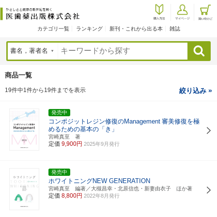
カテゴリ一覧
ランキング
新刊・これから出る本
雑誌
検索
商品一覧
19件中1件から19件までを表示
絞り込み »
発売中
コンポジットレジン修復のManagement
審美修復を極
めるための基本の「き」
宮崎真至 著
定価
9,900円
2025年9月発行
発売中
ホワイトニングNEW GENERATION
宮崎真至 編著／大槻昌幸・北原信也・新妻由衣子 ほか著
定価
8,800円
2022年8月発行