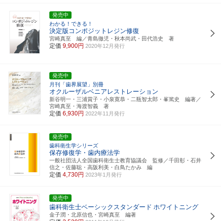
発売中
わかる！できる！
決定版コンポジットレジン修復
宮崎真至 編／青島徹児・秋本尚武・田代浩史 著
定価
9,900円
2020年12月発行
発売中
月刊「歯界展望」別冊
オクルーザルベニアレストレーション
新谷明一・三浦賞子・小泉寛恭・二瓶智太郎・峯篤史 編著／
宮崎真至・海渡智義 著
定価
6,930円
2022年11月発行
発売中
歯科衛生学シリーズ
保存修復学・歯内療法学
一般社団法人全国歯科衛生士教育協議会 監修／千田彰・石井
信之・佐藤聡・高阪利美・白鳥たかみ 編
定価
4,730円
2023年1月発行
発売中
歯科衛生士ベーシックスタンダード
ホワイトニング
金子潤・北原信也・宮崎真至 編著