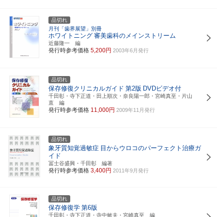
品切れ
月刊「歯界展望」別冊
ホワイトニング
審美歯科のメインストリーム
近藤隆一 編
発行時参考価格
5,200円
2003年6月発行
品切れ
保存修復クリニカルガイド
第2版
DVDビデオ付
千田彰・寺下正道・田上順次・奈良陽一郎・宮崎真至・片山
直 編
発行時参考価格
11,000円
2009年11月発行
品切れ
象牙質知覚過敏症
目からウロコのパーフェクト治療ガ
イド
冨士谷盛興・千田彰 編著
発行時参考価格
3,400円
2011年9月発行
品切れ
保存修復学
第6版
千田彰・寺下正道・寺中敏夫・宮崎真至 編