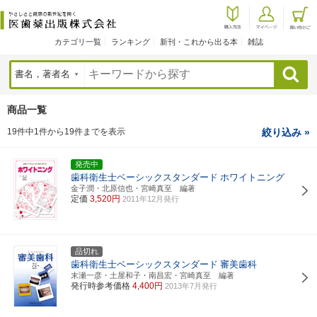
カテゴリ一覧
ランキング
新刊・これから出る本
雑誌
検索
商品一覧
19件中1件から19件までを表示
絞り込み »
発売中
歯科衛生士ベーシックスタンダード
ホワイトニング
金子潤・北原信也・宮崎真至 編著
定価
3,520円
2011年12月発行
品切れ
歯科衛生士ベーシックスタンダード
審美歯科
末瀬一彦・土屋和子・南昌宏・宮崎真至 編著
発行時参考価格
4,400円
2013年7月発行