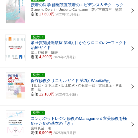
接着の科学
補綴装置装着のエビデンス＆テクニック
Giacomo Derchi・Umberto Campaner 著／宮崎真至 監訳
定価
17,600円
2023年11月発行
発売中
象牙質知覚過敏症
第4版
目からウロコのパーフェクト
治療ガイド
冨士谷盛興 編著
定価
4,290円
2024年2月発行
発売中
保存修復クリニカルガイド
第2版
Web動画付
千田彰・寺下正道・田上順次・奈良陽一郎・宮崎真至・片山
直 編
定価
12,100円
2025年2月発行
発売中
コンポジットレジン修復のManagement
審美修復を極
めるための基本の「き」
宮崎真至 著
定価
9,900円
2025年9月発行