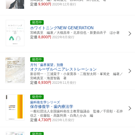
定価
9,900円
2020年12月発行
発売中
ホワイトニングNEW GENERATION
宮崎真至 編著／大槻昌幸・北原信也・新妻由衣子 ほか著
定価
8,800円
2022年8月発行
発売中
月刊「歯界展望」別冊
オクルーザルベニアレストレーション
新谷明一・三浦賞子・小泉寛恭・二瓶智太郎・峯篤史 編著／
宮崎真至・海渡智義 著
定価
6,930円
2022年11月発行
発売中
歯科衛生学シリーズ
保存修復学・歯内療法学
一般社団法人全国歯科衛生士教育協議会 監修／千田彰・石井
信之・佐藤聡・高阪利美・白鳥たかみ 編
定価
4,730円
2023年1月発行
発売中