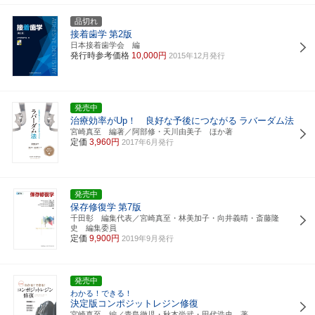
品切れ
接着歯学
第2版
日本接着歯学会 編
発行時参考価格
10,000円
2015年12月発行
発売中
治療効率がUp！ 良好な予後につながる
ラバーダム法
宮崎真至 編著／阿部修・天川由美子 ほか著
定価
3,960円
2017年6月発行
発売中
保存修復学
第7版
千田彰 編集代表／宮崎真至・林美加子・向井義晴・斎藤隆
史 編集委員
定価
9,900円
2019年9月発行
発売中
わかる！できる！
決定版コンポジットレジン修復
宮崎真至 編／青島徹児・秋本尚武・田代浩史 著