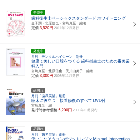
発売中
歯科衛生士ベーシックスタンダード
ホワイトニング
金子潤・北原信也・宮崎真至 編著
定価
3,520円
2011年12月発行
発売中
月刊「デンタルハイジーン」別冊
健康で美しい口腔をつくる
歯科衛生士のための審美歯
科入門
宮崎真至・北原信也・天川由美子 編著
定価
3,300円
2008年11月発行
品切れ
月刊「歯界展望」別冊
臨床に役立つ 接着修復のすべて
DVD付
宮崎真至 編
発行時参考価格
5,200円
2006年10月発行
品切れ
月刊「歯界展望」別冊
使いこなそうコンポジットレジン
Minimal Intervention