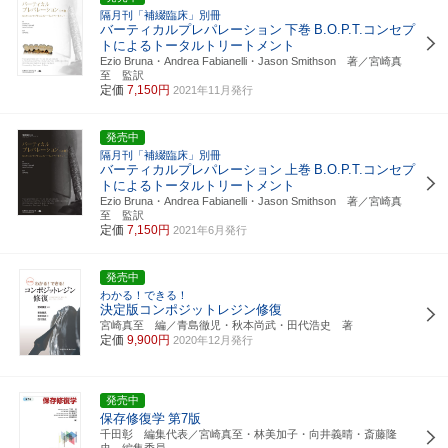
隔月刊「補綴臨床」別冊
バーティカルプレパレーション
下巻
B.O.P.T.コンセプ
トによるトータルトリートメント
Ezio Bruna・Andrea Fabianelli・Jason Smithson 著／宮崎真
至 監訳
定価
7,150円
2021年11月発行
発売中
隔月刊「補綴臨床」別冊
バーティカルプレパレーション
上巻
B.O.P.T.コンセプ
トによるトータルトリートメント
Ezio Bruna・Andrea Fabianelli・Jason Smithson 著／宮崎真
至 監訳
定価
7,150円
2021年6月発行
発売中
わかる！できる！
決定版コンポジットレジン修復
宮崎真至 編／青島徹児・秋本尚武・田代浩史 著
定価
9,900円
2020年12月発行
発売中
保存修復学
第7版
千田彰 編集代表／宮崎真至・林美加子・向井義晴・斎藤隆
史 編集委員