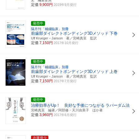
定価
9,900円
2019年9月発行
発売中
隔月刊「補綴臨床」別冊
前歯部ダイレクトボンディング3Dメソッド
下巻
Ulf Krueger－Janson 著／宮崎真至 監訳
定価
7,150円
2017年10月発行
発売中
隔月刊「補綴臨床」別冊
前歯部ダイレクトボンディング3Dメソッド
上巻
Ulf Krueger－Janson 著／宮崎真至 監訳
定価
7,150円
2017年7月発行
発売中
治療効率がUp！ 良好な予後につながる
ラバーダム法
宮崎真至 編著／阿部修・天川由美子 ほか著
定価
3,960円
2017年6月発行
在庫僅少