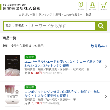
カテゴリ一覧
ランキング
新刊・これから出る本
雑誌
検索
商品一覧
36件中1件から30件までを表示
絞り込み »
発売中
ユニバーサルシェードを使いこなす
シェード選択で迷
わないコンポジットレジン修復
宮崎真至 編著／田代浩史・保坂啓一・秋本尚武 著
定価
5,940円
2021年11月発行
発売中
コンポジットレジン修復の効率UP
短い時間で・無駄
なく・ミスなく審美性を獲得！
宮崎真至 編著／秋本尚武・保坂啓一 著
定価
7,920円
2020年4月発行