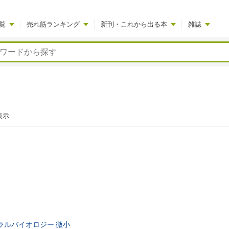
覧
売れ筋ランキング
新刊・これから出る本
雑誌
表示
ラルバイオロジー
微小