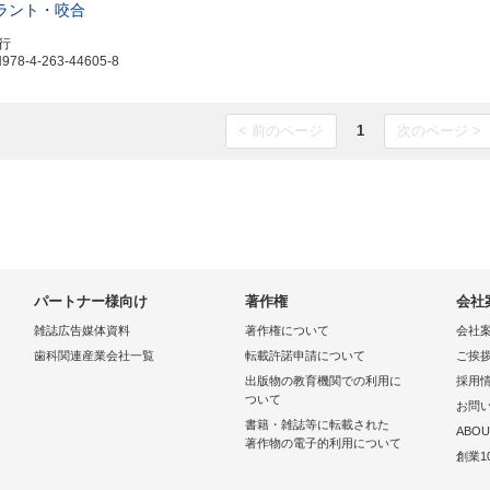
ラント・咬合
発行
8-4-263-44605-8
< 前のページ
1
次のページ >
パートナー様向け
著作権
会社
雑誌広告媒体資料
著作権について
会社
歯科関連産業会社一覧
転載許諾申請について
ご挨
出版物の教育機関での利用に
採用
ついて
お問
書籍・雑誌等に転載された
ABOU
著作物の電子的利用について
創業1