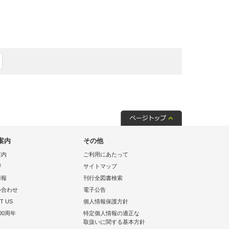
案内
その他
案内
ご利用にあたって
拶
サイトマップ
情報
刊行全図書検索
い合わせ
電子公告
T US
個人情報保護方針
00周年
特定個人情報の適正な
取扱いに関する基本方針