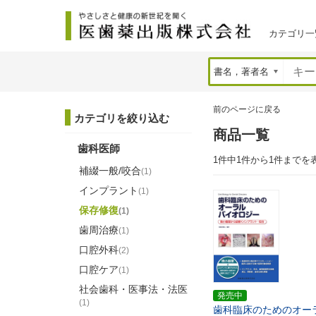
カテゴリ一
前のページに戻る
カテゴリを絞り込む
商品一覧
歯科医師
1件中1件から1件までを
補綴一般/咬合
(1)
インプラント
(1)
保存修復
(1)
歯周治療
(1)
口腔外科
(2)
口腔ケア
(1)
社会歯科・医事法・法医
発売中
(1)
歯科臨床のためのオー