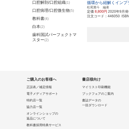
口腔解剖/口腔組織
循環から紐解くインプ
(1)
松尾雅斗 編著
口腔病理/口腔微生物
(5)
定価
8,800円
2020年9月
注文コード：446050 ISBN97
教科書
(4)
白本
(2)
歯科国試パーフェクトマ
スター
(2)
ご購入のお客様へ
書店様向け
正誤表／補足情報
マイリスト印刷機能
電子メディアサポート
ブックフェアのご案内
特約店一覧
書誌データの
一括ダウンロード
協力店一覧
オンラインショップの
返品について
教科書採用特典サービス