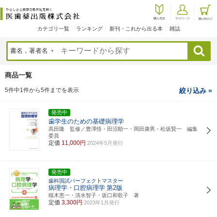
カテゴリ一覧
ランキング
新刊・これから出る本
雑誌
検索
商品一覧
5件中1件から5件までを表示
絞り込み »
発売中
歯学生のための基礎病理学
髙田隆 監修／豊澤悟・田沼順一・岡田康男・松坂賢一 編集
委員
定価
11,000円
2024年5月発行
発売中
歯科国試パーフェクトマスター
病理学・口腔病理学
第2版
槻木恵一・清水智子・坂口和歌子 著
定価
3,300円
2023年1月発行