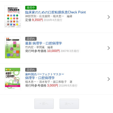
発売中
臨床家のための口腔粘膜疾患Check Point
神部芳則・出光俊郎・槻木恵一 編著
定価
9,350円
2016年4月発行
品切れ
最新
病理学・口腔病理学
竹内宏・草間薫 編著
発行時参考価格
10,000円
2007年3月発行
品切れ
歯科国試パーフェクトマスター
病理学・口腔病理学
槻木恵一・清水智子・坂口和歌子 著
発行時参考価格
3,000円
2018年8月発行
< 前へ
次へ >