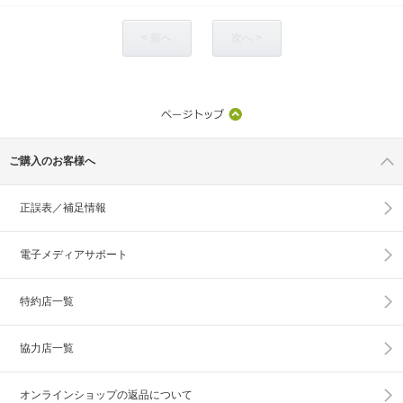
< 前へ
次へ >
ご購入のお客様へ
正誤表／補足情報
電子メディアサポート
特約店一覧
協力店一覧
オンラインショップの
返品について