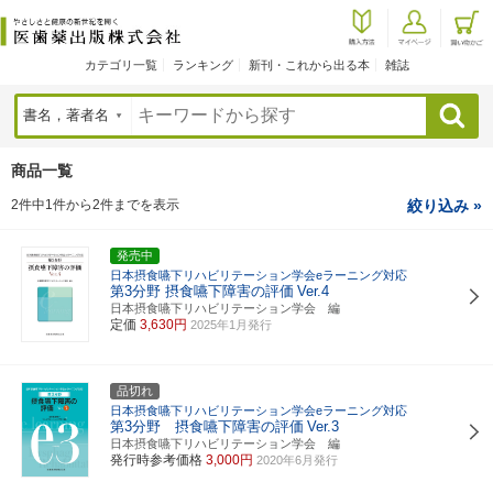
カテゴリ一覧
ランキング
新刊・これから出る本
雑誌
検索
商品一覧
2件中1件から2件までを表示
絞り込み »
発売中
日本摂食嚥下リハビリテーション学会eラーニング対応
第3分野 摂食嚥下障害の評価
Ver.4
日本摂食嚥下リハビリテーション学会 編
定価
3,630円
2025年1月発行
品切れ
日本摂食嚥下リハビリテーション学会eラーニング対応
第3分野 摂食嚥下障害の評価
Ver.3
日本摂食嚥下リハビリテーション学会 編
発行時参考価格
3,000円
2020年6月発行