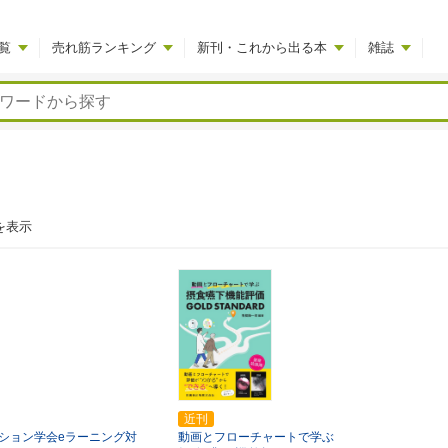
覧
売れ筋ランキング
新刊・これから出る本
雑誌
を表示
近刊
ション学会eラーニング対
動画とフローチャートで学ぶ