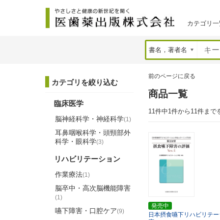
カテゴリ一
前のページに戻る
カテゴリを絞り込む
商品一覧
臨床医学
11件中1件から11件まで
脳神経科学・神経科学
(1)
耳鼻咽喉科学・頭頸部外
科学・眼科学
(3)
リハビリテーション
作業療法
(1)
脳卒中・高次脳機能障害
(1)
発売中
嚥下障害・口腔ケア
(9)
日本摂食嚥下リハビリテー