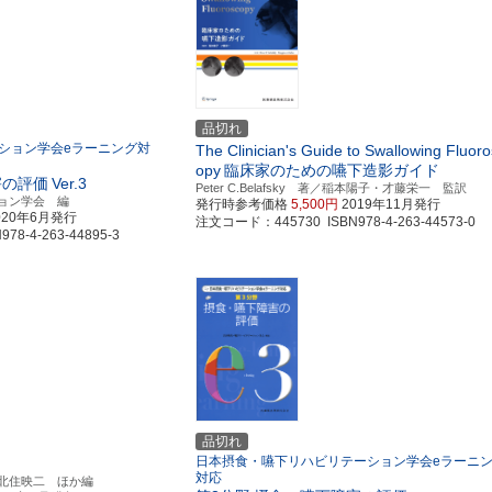
品切れ
ション学会eラーニング対
The Clinician's Guide to Swallowing Fluor
opy
臨床家のための嚥下造影ガイド
害の評価
Ver.3
Peter C.Belafsky 著／稲本陽子・才藤栄一 監訳
ョン学会 編
発行時参考価格
5,500円
2019年11月発行
020年6月発行
注文コード：445730 ISBN978-4-263-44573-0
8-4-263-44895-3
品切れ
日本摂食・嚥下リハビリテーション学会eラーニ
対応
北住映二 ほか編