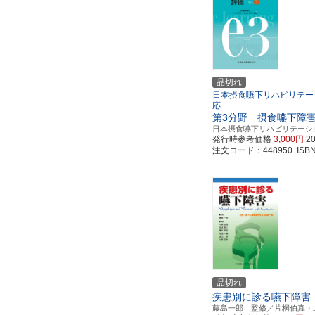
品切れ
日本摂食嚥下リハビリテー
応
第3分野 摂食嚥下障
日本摂食嚥下リハビリテーシ
発行時参考価格
3,000円
2
注文コード：448950 ISBN97
品切れ
疾患別に診る嚥下障害
藤島一郎 監修／片桐伯真・