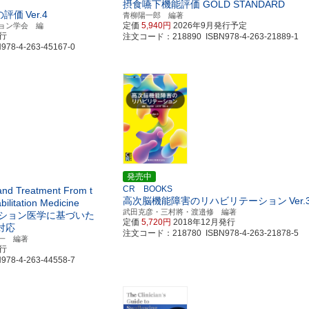
摂食嚥下機能評価 GOLD STANDARD
の評価
Ver.4
青柳陽一郎 編著
定価
5,940円
2026年9月発行予定
ョン学会 編
発行
注文コード：218890 ISBN978-4-263-21889-1
8-4-263-45167-0
発売中
CR BOOKS
and Treatment From t
高次脳機能障害のリハビリテーション
Ver.
abilitation Medicine
武田克彦・三村將・渡邉修 編著
ション医学に基づいた
定価
5,720円
2018年12月発行
対応
注文コード：218780 ISBN978-4-263-21878-5
一 編著
発行
8-4-263-44558-7