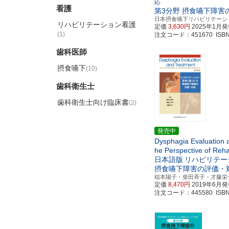
応
看護
第3分野 摂食嚥下障害
日本摂食嚥下リハビリテーシ
リハビリテーション看護
定価
3,630円
2025年1月
(1)
注文コード：451670 ISBN97
歯科医師
摂食嚥下
(10)
歯科衛生士
歯科衛生士向け臨床書
(2)
発売中
Dysphagia Evaluation 
he Perspective of Reh
日本語版
リハビリテー
摂食嚥下障害の評価・
稲本陽子・柴田斉子・才藤栄
定価
8,470円
2019年6月
注文コード：445580 ISBN97