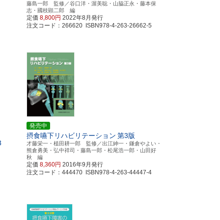
藤島一郎 監修／谷口洋・渥美聡・山脇正永・藤本保
志・國枝顕二郎 編
定価
8,800円
2022年8月発行
注文コード：266620 ISBN978-4-263-26662-5
発売中
摂食嚥下リハビリテーション
第3版
3
才藤栄一・植田耕一郎 監修／出江紳一・鎌倉やよい・
熊倉勇美・弘中祥司・藤島一郎・松尾浩一郎・山田好
秋 編
定価
8,360円
2016年9月発行
注文コード：444470 ISBN978-4-263-44447-4