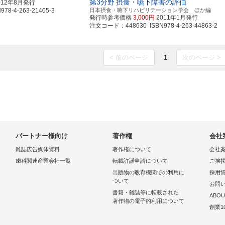
第3分野
摂食・嚥下障害の評価
012年8月発行
8-4-263-21405-3
日本摂食・嚥下リハビリテーション学会 ほか編
発行時参考価格
3,000円
2011年1月発行
注文コード：448630 ISBN978-4-263-44863-2
< 前のページ
1
次のページ >
パートナー様向け
著作権
会社
雑誌広告媒体資料
著作権について
会社
歯科関連産業会社一覧
転載許諾申請について
ご挨
出版物の教育機関での利用に
採用
ついて
お問
書籍・雑誌等に転載された
ABOU
著作物の電子的利用について
創業1