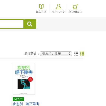
購入方法
マイページ
買い物かご
検索
並び替え：
発売中
疾患別 嚥下障害