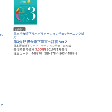
品切れ
日本摂食嚥下リハビリテーション学会eラーニング対
osc
応
第3分野
摂食嚥下障害の評価
Ver.2
日本摂食嚥下リハビリテーション学会 ほか編
発行時参考価格
3,000円
2016年1月発行
注文コード：448870 ISBN978-4-263-44887-8
ング