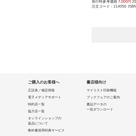
発行時参考価格
7,000円
2
注文コード：214050 ISBN97
ご購入のお客様へ
書店様向け
正誤表／補足情報
マイリスト印刷機能
電子メディアサポート
ブックフェアのご案内
特約店一覧
書誌データの
一括ダウンロード
協力店一覧
オンラインショップの
返品について
教科書採用特典サービス