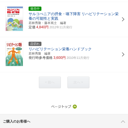
発売中
サルコぺニアの摂食・嚥下障害
リハビリテーション栄
養の可能性と実践
若林秀隆・藤本篤士 編著
定価
4,840円
2012年11月発行
品切れ
リハビリテーション栄養ハンドブック
若林秀隆 編著
発行時参考価格
3,600円
2010年11月発行
< 前へ
次へ >
ご購入のお客様へ