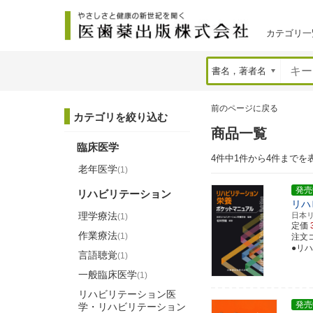
カテゴリ一
前のページに戻る
カテゴリを絞り込む
商品一覧
臨床医学
4件中1件から4件までを
老年医学
(1)
発売
リハビリテーション
リハ
理学療法
日本
(1)
定価
作業療法
(1)
注文コー
●リ
言語聴覚
(1)
一般臨床医学
(1)
リハビリテーション医
発売
学・リハビリテーション