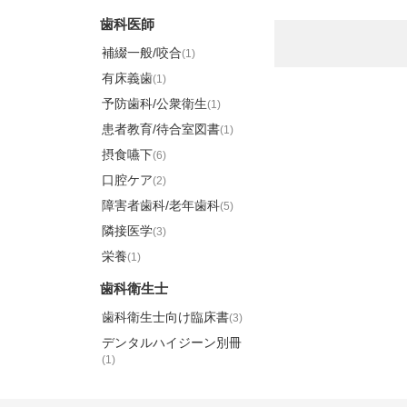
歯科医師
補綴一般/咬合
(1)
有床義歯
(1)
予防歯科/公衆衛生
(1)
患者教育/待合室図書
(1)
摂食嚥下
(6)
口腔ケア
(2)
障害者歯科/老年歯科
(5)
隣接医学
(3)
栄養
(1)
歯科衛生士
歯科衛生士向け臨床書
(3)
デンタルハイジーン別冊
(1)