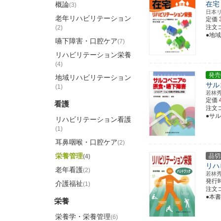
在宅
概論
(3)
日本
老年リハビリテーション
定価
注文コー
(2)
●地
嚥下障害・口腔ケア
(7)
リハビリテーション栄養
(4)
発売
地域リハビリテーション
サル
(1)
若林
定価
看護
注文コー
●サ
リハビリテーション看護
(1)
耳鼻咽喉・口腔ケア
(2)
栄養管理
品切
(4)
リハ
老年看護
(2)
若林
発行
介護福祉
(1)
注文コー
●本
栄養
栄養学・栄養管理
(6)