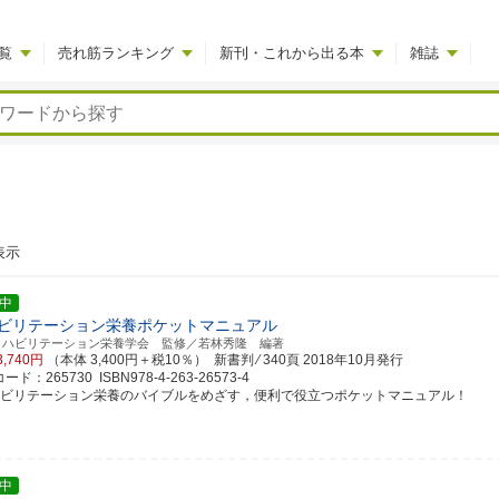
覧
売れ筋ランキング
新刊・これから出る本
雑誌
表示
中
ビリテーション栄養ポケットマニュアル
リハビリテーション栄養学会 監修／若林秀隆 編著
3,740円
（本体 3,400円＋税10％） 新書判 ⁄ 340頁
2018年10月発行
ド：265730 ISBN978-4-263-26573-4
ハビリテーション栄養のバイブルをめざす，便利で役立つポケットマニュアル！
中