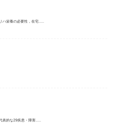
養の必要性，在宅......
29疾患・障害......