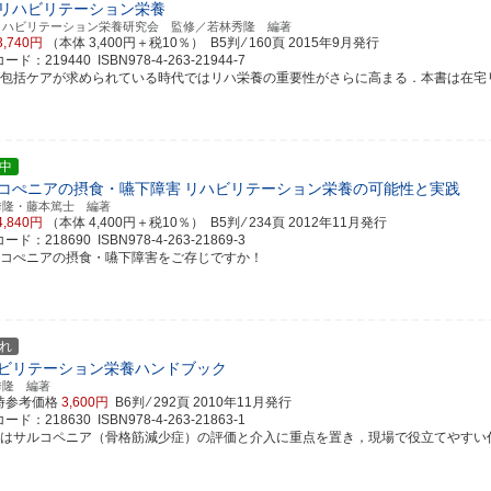
リハビリテーション栄養
リハビリテーション栄養研究会 監修／若林秀隆 編著
3,740円
（本体 3,400円＋税10％） B5判 ⁄ 160頁
2015年9月発行
ド：219440 ISBN978-4-263-21944-7
域包括ケアが求められている時代ではリハ栄養の重要性がさらに高まる．本書は在宅リハ栄
中
コぺニアの摂食・嚥下障害
リハビリテーション栄養の可能性と実践
秀隆・藤本篤士 編著
4,840円
（本体 4,400円＋税10％） B5判 ⁄ 234頁
2012年11月発行
ド：218690 ISBN978-4-263-21869-3
ルコぺニアの摂食・嚥下障害をご存じですか！
れ
ビリテーション栄養ハンドブック
秀隆 編著
時参考価格
3,600円
B6判 ⁄ 292頁
2010年11月発行
ド：218630 ISBN978-4-263-21863-1
書はサルコペニア（骨格筋減少症）の評価と介入に重点を置き，現場で役立てやすい代表的な