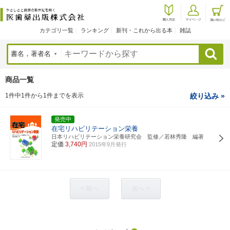
カテゴリ一覧
ランキング
新刊・これから出る本
雑誌
検索
商品一覧
1件中1件から1件までを表示
絞り込み »
発売中
在宅リハビリテーション栄養
日本リハビリテーション栄養研究会 監修／若林秀隆 編著
定価
3,740円
2015年9月発行
< 前へ
次へ >