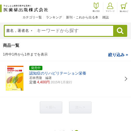
カテゴリ一覧
ランキング
新刊・これから出る本
雑誌
検索
商品一覧
1件中1件から1件までを表示
絞り込み »
発売中
認知症のリハビリテーション栄養
若林秀隆 編著
定価
4,400円
2015年1月発行
< 前へ
次へ >