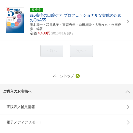
発売中
続5疾病の口腔ケア
プロフェッショナルな実践のため
のQ&A55
藤本篤士・武井典子・東森秀年・糸田昌隆・大野友久・永田俊
彦 編著
定価
4,400円
2016年1月発行
< 前へ
次へ >
ご購入のお客様へ
正誤表／補足情報
電子メディアサポート