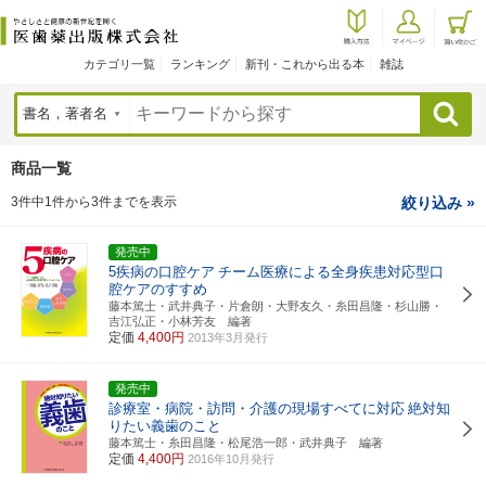
カテゴリ一覧
ランキング
新刊・これから出る本
雑誌
検索
商品一覧
3件中1件から3件までを表示
絞り込み »
発売中
5疾病の口腔ケア
チーム医療による全身疾患対応型口
腔ケアのすすめ
藤本篤士・武井典子・片倉朗・大野友久・糸田昌隆・杉山勝・
吉江弘正・小林芳友 編著
定価
4,400円
2013年3月発行
発売中
診療室・病院・訪問・介護の現場すべてに対応
絶対知
りたい義歯のこと
藤本篤士・糸田昌隆・松尾浩一郎・武井典子 編著
定価
4,400円
2016年10月発行