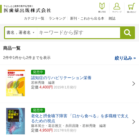
カテゴリ一覧
ランキング
新刊・これから出る本
雑誌
検索
商品一覧
2件中1件から2件までを表示
絞り込み »
発売中
認知症のリハビリテーション栄養
若林秀隆 編著
定価
4,400円
2015年1月発行
発売中
老化と摂食嚥下障害
「口から食べる」を多職種で支え
るための視点
藤本篤士・葛谷雅文・糸田昌隆・若林秀隆 編著
定価
4,950円
2017年9月発行