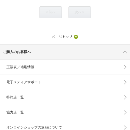
< 前へ
次へ >
ご購入のお客様へ
正誤表／補足情報
電子メディアサポート
特約店一覧
協力店一覧
オンラインショップの
返品について