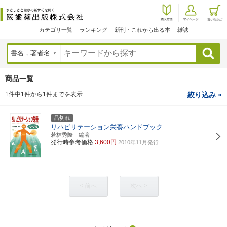
カテゴリ一覧
ランキング
新刊・これから出る本
雑誌
検索
商品一覧
1件中1件から1件までを表示
絞り込み »
品切れ
リハビリテーション栄養ハンドブック
若林秀隆 編著
発行時参考価格
3,600円
2010年11月発行
< 前へ
次へ >