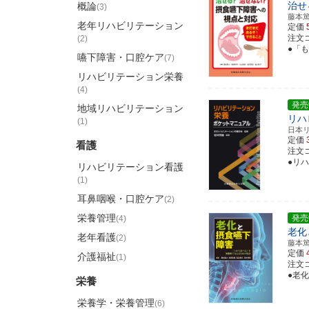
治せ
概論
(3)
藤本
老年リハビリテーション
定価
注文コー
(2)
●「
嚥下障害・口腔ケア
(7)
リハビリテーション栄養
(4)
発売
地域リハビリテーション
リハ
(1)
日本
定価
看護
注文コー
●リ
リハビリテーション看護
(1)
耳鼻咽喉・口腔ケア
(2)
栄養管理
発売
(4)
老化
老年看護
(2)
藤本
定価
介護福祉
(1)
注文コー
●老
栄養
栄養学・栄養管理
(6)