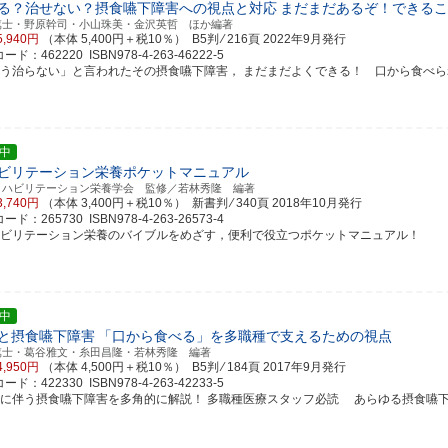
る？治せない？摂食嚥下障害への視点と対応
まだまだあるぞ！できるこ
篤士・野原幹司・小山珠美・金沢英哲 ほか編著
5,940円
（本体 5,400円＋税10％） B5判 ⁄ 216頁
2022年9月発行
ド：462220 ISBN978-4-263-46222-5
もう治らない」と言われたその摂食嚥下障害， まだまだよくできる！ 口から食べ
中
ビリテーション栄養ポケットマニュアル
リハビリテーション栄養学会 監修／若林秀隆 編著
3,740円
（本体 3,400円＋税10％） 新書判 ⁄ 340頁
2018年10月発行
ド：265730 ISBN978-4-263-26573-4
ハビリテーション栄養のバイブルをめざす，便利で役立つポケットマニュアル！
中
と摂食嚥下障害
「口から食べる」を多職種で支えるための視点
篤士・葛谷雅文・糸田昌隆・若林秀隆 編著
4,950円
（本体 4,500円＋税10％） B5判 ⁄ 184頁
2017年9月発行
ド：422330 ISBN978-4-263-42233-5
化に伴う摂食嚥下障害を多角的に解説！ 多職種医療スタッフ必読 あらゆる摂食嚥下障害の