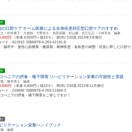
中
病の口腔ケア
チーム医療による全身疾患対応型口腔ケアのすすめ
篤士・武井典子・片倉朗・大野友久・糸田昌隆・杉山勝・吉江弘正・小林芳友 編著
4,400円
（本体 4,000円＋税10％） B5判 ⁄ 220頁
2013年3月発行
ド：421910 ISBN978-4-263-42191-8
ん・脳卒中・急性心筋梗塞・糖尿病・精神疾患．各疾患の病態・症状に即した口腔ケアを実践
中
コぺニアの摂食・嚥下障害
リハビリテーション栄養の可能性と実践
秀隆・藤本篤士 編著
4,840円
（本体 4,400円＋税10％） B5判 ⁄ 234頁
2012年11月発行
ド：218690 ISBN978-4-263-21869-3
ルコぺニアの摂食・嚥下障害をご存じですか！
れ
ビリテーション栄養ハンドブック
秀隆 編著