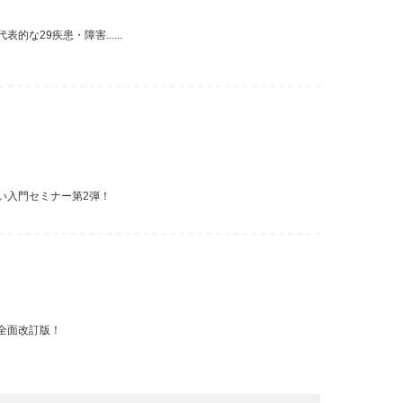
29疾患・障害......
い入門セミナー第2弾！
全面改訂版！