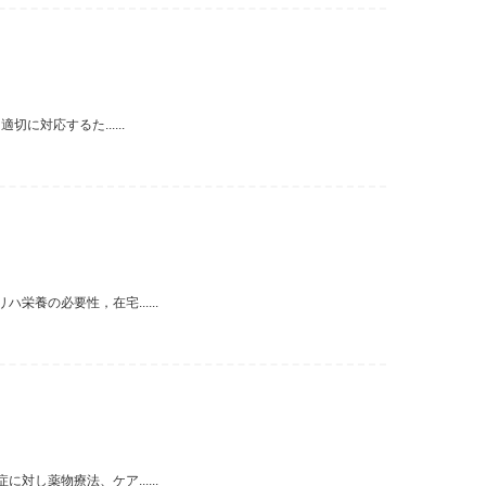
対応するた......
養の必要性，在宅......
し薬物療法、ケア......