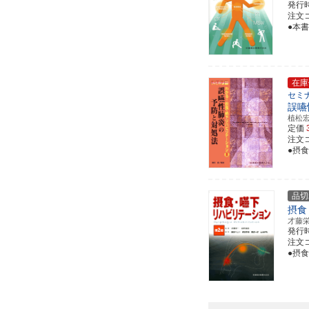
発行
注文コー
●本
在庫
セミ
誤嚥
植松
定価
注文コー
●摂
品切
摂食
才藤
発行
注文コー
●摂