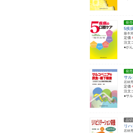
発売
5疾
藤本
定価
注文コー
●が
発売
サル
若林
定価
注文コー
●サ
品切
リハ
若林