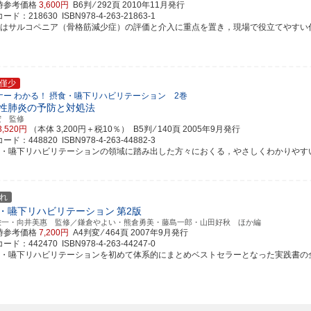
時参考価格
3,600円
B6判 ⁄ 292頁
2010年11月発行
ド：218630 ISBN978-4-263-21863-1
書はサルコペニア（骨格筋減少症）の評価と介入に重点を置き，現場で役立てやすい代表的な
僅少
ナー わかる！ 摂食・嚥下リハビリテーション 2巻
性肺炎の予防と対処法
宏 監修
3,520円
（本体 3,200円＋税10％） B5判 ⁄ 140頁
2005年9月発行
ド：448820 ISBN978-4-263-44882-3
食・嚥下リハビリテーションの領域に踏み出した方々におくる，やさしくわかりやす
れ
・嚥下リハビリテーション
第2版
栄一・向井美惠 監修／鎌倉やよい・熊倉勇美・藤島一郎・山田好秋 ほか編
時参考価格
7,200円
A4判変 ⁄ 464頁
2007年9月発行
ド：442470 ISBN978-4-263-44247-0
食・嚥下リハビリテーションを初めて体系的にまとめベストセラーとなった実践書の