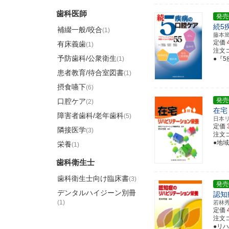
歯科医師
発売
続5
補綴一般/咬合
(1)
藤本
定価
有床義歯
(1)
注文コー
予防歯科/公衆衛生
(1)
●『
患者教育/待合室図書
(1)
摂食嚥下
(6)
発売
口腔ケア
(2)
在宅
障害者歯科/老年歯科
(5)
日本
定価
隣接医学
(3)
注文コー
●地
栄養
(1)
歯科衛生士
歯科衛生士向け臨床書
(3)
発売
デンタルハイジーン別冊
認知
(1)
若林
定価
注文コー
●リ