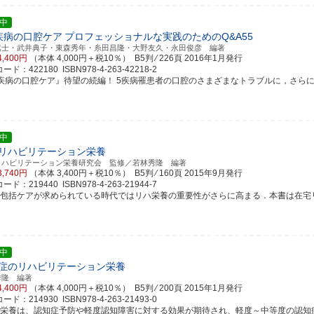
中
疾病の口腔ケア
プロフェッショナルな実践のためのQ&A55
篤士・武井典子・東森秀年・糸田昌隆・大野友久・永田俊彦 編著
4,400円
（本体 4,000円＋税10％） B5判 ⁄ 226頁
2016年1月発行
ド：422180 ISBN978-4-263-42218-2
5疾病の口腔ケア』待望の続編！ 5疾病罹患者の口腔のさまざまなトラブルに，さらに適切に
中
リハビリテーション栄養
リハビリテーション栄養研究会 監修／若林秀隆 編著
3,740円
（本体 3,400円＋税10％） B5判 ⁄ 160頁
2015年9月発行
ド：219440 ISBN978-4-263-21944-7
域包括ケアが求められている時代ではリハ栄養の重要性がさらに高まる．本書は在宅リハ栄
中
症のリハビリテーション栄養
秀隆 編著
4,400円
（本体 4,000円＋税10％） B5判 ⁄ 200頁
2015年1月発行
ド：214930 ISBN978-4-263-21493-0
ハ栄養は、認知症予防や軽度認知障害に対する効果が期待され、軽度～中等度の認知症に対