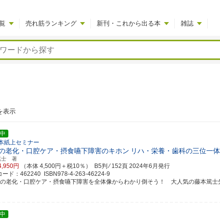
覧
売れ筋ランキング
新刊・これから出る本
雑誌
を表示
中
藤本紙上セミナー
の老化・口腔ケア・摂食嚥下障害のキホン
リハ・栄養・歯科の三位一体
篤士 著
4,950円
（本体 4,500円＋税10％） B5判 ⁄ 152頁
2024年6月発行
ド：462240 ISBN978-4-263-46224-9
腔の老化・口腔ケア・摂食嚥下障害を全体像からわかり倒そう！ 大人気の藤本篤士
中