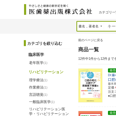
カテゴリ一
前のページに戻る
カテゴリを絞り込む
商品一覧
臨床医学
12件中1件から12件まで
老年医学
(1)
発売
リハビリテーション
Dr.
口腔
理学療法
(1)
藤本
作業療法
(1)
定価
注文コー
言語聴覚
(1)
●口
一般臨床医学
(1)
リハビリテーション医
発売
学・リハビリテーション