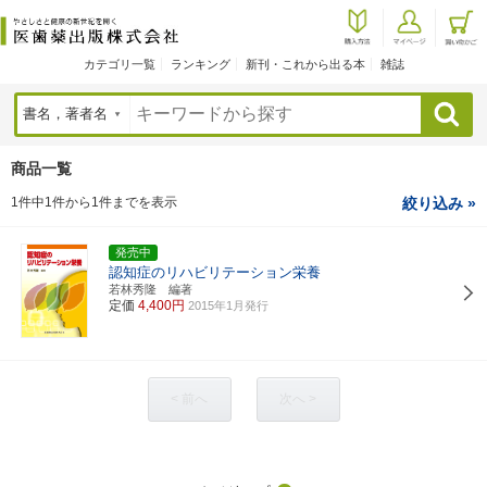
カテゴリ一覧
ランキング
新刊・これから出る本
雑誌
検索
商品一覧
1件中1件から1件までを表示
絞り込み »
発売中
認知症のリハビリテーション栄養
若林秀隆 編著
定価
4,400円
2015年1月発行
< 前へ
次へ >