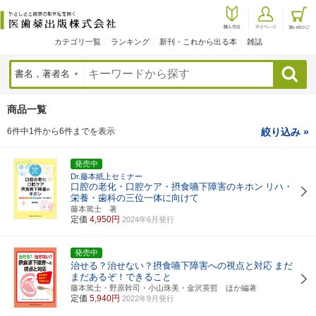
カテゴリ一覧
ランキング
新刊・これから出る本
雑誌
検索
商品一覧
6件中1件から6件までを表示
絞り込み »
発売中
Dr.藤本紙上セミナー
口腔の老化・口腔ケア・摂食嚥下障害のキホン
リハ・
栄養・歯科の三位一体に向けて
藤本篤士 著
定価
4,950円
2024年6月発行
発売中
治せる？治せない？摂食嚥下障害への視点と対応
まだ
まだあるぞ！できること
藤本篤士・野原幹司・小山珠美・金沢英哲 ほか編著
定価
5,940円
2022年9月発行