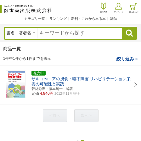
カテゴリ一覧
ランキング
新刊・これから出る本
雑誌
検索
商品一覧
1件中1件から1件までを表示
絞り込み »
発売中
サルコぺニアの摂食・嚥下障害
リハビリテーション栄
養の可能性と実践
若林秀隆・藤本篤士 編著
定価
4,840円
2012年11月発行
< 前へ
次へ >