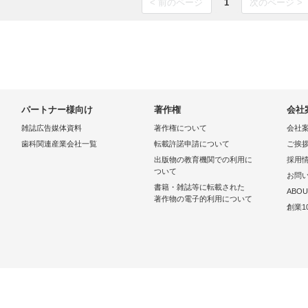
< 前のページ
1
次のページ >
パートナー様向け
著作権
会社
雑誌広告媒体資料
著作権について
会社
歯科関連産業会社一覧
転載許諾申請について
ご挨
出版物の教育機関での利用に
採用
ついて
お問
書籍・雑誌等に転載された
ABOU
著作物の電子的利用について
創業1