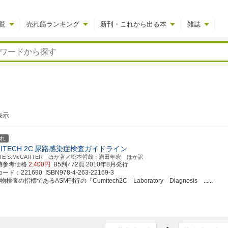
覧
売れ筋ランキング
新刊・これから出る本
雑誌
表示
れ
ITECH 2C
尿路感染症検査ガイドライン
TTE S.McCARTER ほか著／松本哲哉・満田年宏 ほか訳
時参考価格
2,400円
B5判 ⁄ 72頁
2010年8月発行
ド：221690 ISBN978-4-263-22169-3
物検査の指標であるASM刊行の『Cumitech2C Laboratory Diagnosis ......