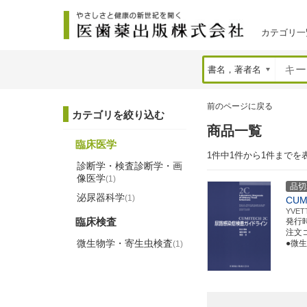
カテゴリ一
前のページに戻る
カテゴリを絞り込む
商品一覧
臨床医学
1件中1件から1件までを
診断学・検査診断学・画
像医学
(1)
品切
泌尿器科学
(1)
CUM
YVE
臨床検査
発行
注文コー
微生物学・寄生虫検査
●微生
(1)