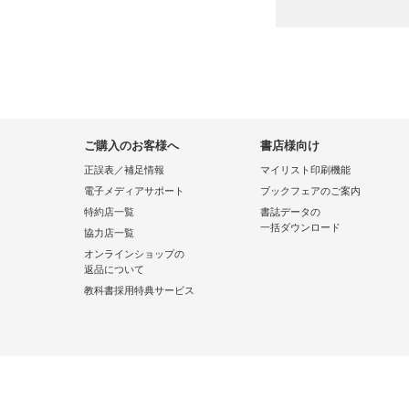
ご購入のお客様へ
書店様向け
正誤表／補足情報
マイリスト印刷機能
電子メディアサポート
ブックフェアのご案内
特約店一覧
書誌データの
一括ダウンロード
協力店一覧
オンラインショップの
返品について
教科書採用特典サービス