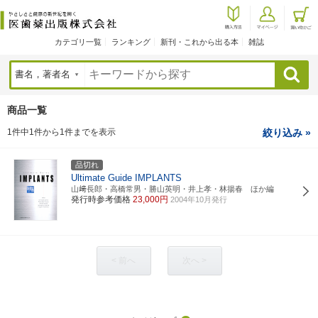
カテゴリ一覧
ランキング
新刊・これから出る本
雑誌
検索
商品一覧
1件中1件から1件までを表示
絞り込み »
品切れ
Ultimate Guide IMPLANTS
山﨑長郎・高橋常男・勝山英明・井上孝・林揚春 ほか編
発行時参考価格
23,000円
2004年10月発行
< 前へ
次へ >