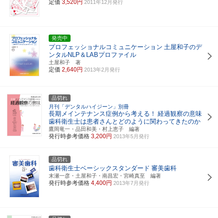
定価
3,520円
2011年12月発行
発売中
プロフェッショナルコミュニケーション
土屋和子のデ
ンタルNLP＆LABプロファイル
土屋和子 著
定価
2,640円
2013年2月発行
品切れ
月刊「デンタルハイジーン」別冊
長期メインテナンス症例から考える！
経過観察の意味
歯科衛生士は患者さんとどのように関わってきたのか
鷹岡竜一・品田和美・村上恵子 編著
発行時参考価格
3,200円
2013年5月発行
品切れ
歯科衛生士ベーシックスタンダード
審美歯科
末瀬一彦・土屋和子・南昌宏・宮崎真至 編著
発行時参考価格
4,400円
2013年7月発行