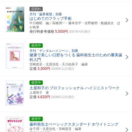
品切れ
月刊「歯界展望」別冊
はじめてのフラップ手術
中川種昭 編／高橋潤一・藤本浩平・吉野敏明・船越栄次 ほ
か執筆
発行時参考価格
5,500円
2007年4月発行
発売中
月刊「デンタルハイジーン」別冊
健康で美しい口腔をつくる
歯科衛生士のための審美歯
科入門
宮崎真至・北原信也・天川由美子 編著
定価
3,300円
2008年11月発行
発売中
土屋和子の
プロフェッショナル ハイジニストワーク
土屋和子 著
定価
4,620円
2008年12月発行
発売中
歯科衛生士ベーシックスタンダード
ホワイトニング
金子潤・北原信也・宮崎真至 編著