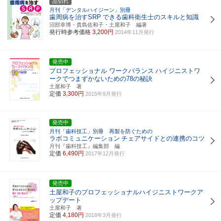
品切れ
月刊「デンタルハイジーン」別冊
歯周病を治すSRP
できる歯科衛生士のスキルと知識
沼部幸博・貴島佐和子・土屋和子 編著
発行時参考価格
3,200円
2014年11月発行
発売中
プロフェッショナル ワークバランス
ハイジニストワ
ークでつまずかないための78の秘訣
土屋和子 著
定価
3,300円
2015年9月発行
発売中
月刊「歯科技工」別冊 再製を防ぐための
ラボコミュニケーション
チェアサイドとの連携のコツ
月刊『歯科技工』編集部 編
定価
6,490円
2017年12月発行
発売中
土屋和子のプロフェッショナルハイジニストワークア
ップデート
土屋和子 著
定価
4,180円
2018年3月発行