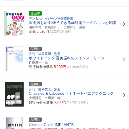
発売中
デンタルハイジーン別冊傑作選
歯周病を治すSRP
できる歯科衛生士のスキルと知識
沼部幸博・貴島佐和子・土屋和子 編著
定価
3,520円
2022年2月発行
品切れ
月刊「歯界展望」別冊
ホワイトニング
審美歯科のメインストリーム
近藤隆一 編
発行時参考価格
5,200円
2003年6月発行
品切れ
月刊「歯科技工」別冊
Chairside & Laboside
ラミネートベニアテクニック
土屋賢司・土屋覚 編
発行時参考価格
5,200円
2003年7月発行
品切れ
Ultimate Guide IMPLANTS