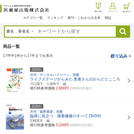
カテゴリ一覧
ランキング
新刊・これから出る本
雑誌
検索
商品一覧
17件中1件から17件までを表示
絞り込み »
品切れ
月刊「デンタルハイジーン」別冊
ライフステージからみた
患者さんのからだとこころ
川口陽子・土屋和子 編
発行時参考価格
2,800円
2005年5月発行
品切れ
月刊「歯界展望」別冊
臨床に役立つ 接着修復のすべて
DVD付
宮崎真至 編
発行時参考価格
5,200円
2006年10月発行