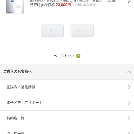
山﨑長郎・高橋常男・勝山英明・井上孝・林揚春 ほか編
発行時参考価格
23,000円
2004年10月発行
< 前へ
次へ >
ご購入のお客様へ
正誤表／補足情報
電子メディアサポート
特約店一覧
協力店一覧