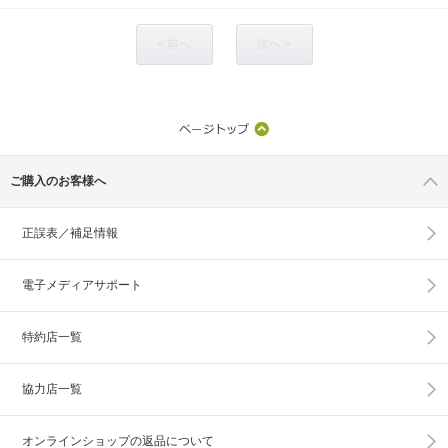
< 前へ
次へ >
ご購入のお客様へ
正誤表／補足情報
電子メディアサポート
特約店一覧
協力店一覧
オンラインショップの
返品について