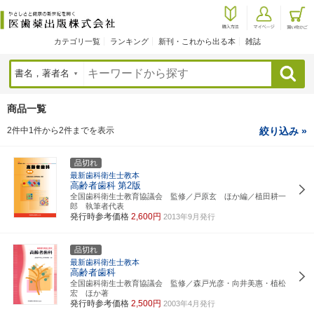
カテゴリ一覧
ランキング
新刊・これから出る本
雑誌
検索
商品一覧
2件中1件から2件までを表示
絞り込み »
品切れ
最新歯科衛生士教本
高齢者歯科
第2版
全国歯科衛生士教育協議会 監修／戸原玄 ほか編／植田耕一
郎 執筆者代表
発行時参考価格
2,600円
2013年9月発行
品切れ
最新歯科衛生士教本
高齢者歯科
全国歯科衛生士教育協議会 監修／森戸光彦・向井美惠・植松
宏 ほか著
発行時参考価格
2,500円
2003年4月発行