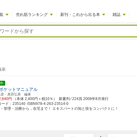
覧
売れ筋ランキング
新刊・これから出る本
雑誌
表示
中
ポケットマニュアル
隆彦・真田弘美 編著
2,640円
（本体 2,400円＋税10％） 新書判 ⁄ 224頁
2008年8月発行
ド：235140 ISBN978-4-263-23514-0
防・管理・治療から，在宅まで！ エキスパートの知と技をコンパクトに！