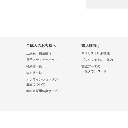
ご購入のお客様へ
書店様向け
正誤表／補足情報
マイリスト印刷機能
電子メディアサポート
ブックフェアのご案内
特約店一覧
書誌データの
一括ダウンロード
協力店一覧
オンラインショップの
返品について
教科書採用特典サービス