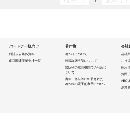
< 前のページ
1
次のページ >
パートナー様向け
著作権
会社
雑誌広告媒体資料
著作権について
会社
歯科関連産業会社一覧
転載許諾申請について
ご挨
出版物の教育機関での利用に
採用
ついて
お問
書籍・雑誌等に転載された
ABOU
著作物の電子的利用について
創業1