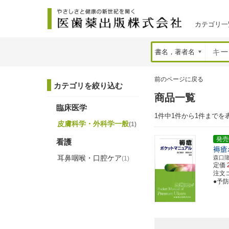
カテゴリ一
前のページに戻る
カテゴリを絞り込む
商品一覧
臨床医学
1件中1件から1件までを
皮膚科学・外科学一般
(1)
発売
看護
褥瘡
耳鼻咽喉・口腔ケア
森口
(1)
定価
注文コー
●予