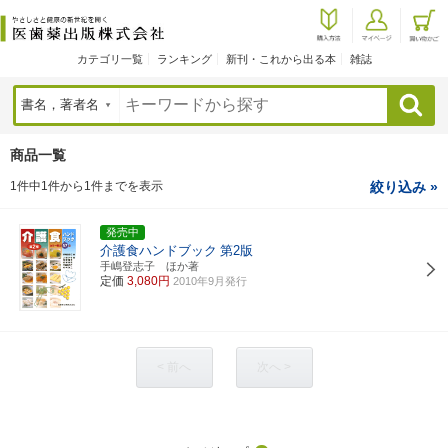
カテゴリ一覧
ランキング
新刊・これから出る本
雑誌
検索
商品一覧
1件中1件から1件までを表示
絞り込み »
発売中
介護食ハンドブック
第2版
手嶋登志子 ほか著
定価
3,080円
2010年9月発行
< 前へ
次へ >