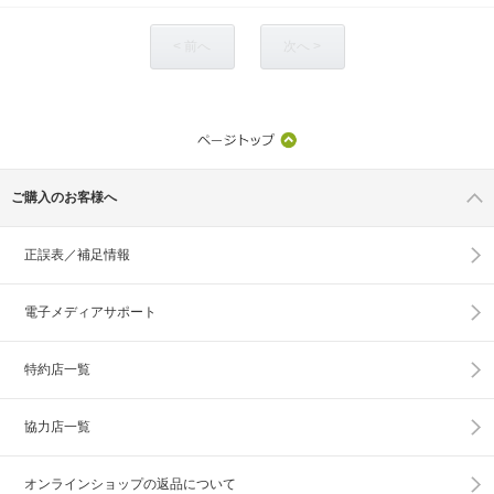
< 前へ
次へ >
ご購入のお客様へ
正誤表／補足情報
電子メディアサポート
特約店一覧
協力店一覧
オンラインショップの
返品について