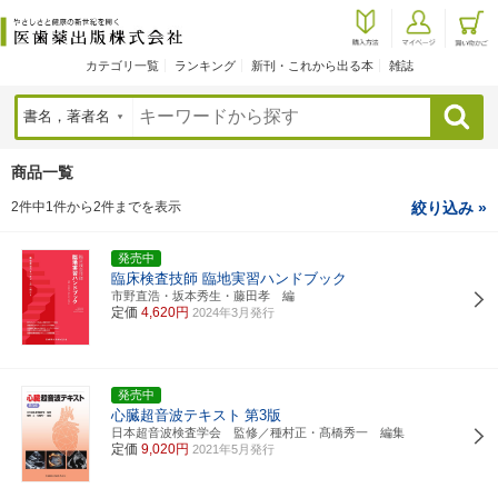
カテゴリ一覧
ランキング
新刊・これから出る本
雑誌
検索
商品一覧
2件中1件から2件までを表示
絞り込み »
発売中
臨床検査技師 臨地実習ハンドブック
市野直浩・坂本秀生・藤田孝 編
定価
4,620円
2024年3月発行
発売中
心臓超音波テキスト
第3版
日本超音波検査学会 監修／種村正・髙橋秀一 編集
定価
9,020円
2021年5月発行