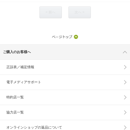
< 前へ
次へ >
ご購入のお客様へ
正誤表／補足情報
電子メディアサポート
特約店一覧
協力店一覧
オンラインショップの
返品について