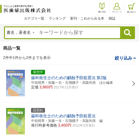
カテゴリ一覧
ランキング
新刊・これから出る本
雑誌
検索
商品一覧
2件中1件から2件までを表示
絞り込み »
発売中
歯科衛生士のための齲蝕予防処置法
第2版
中垣晴男・加藤一夫・石飛國子・高阪利美 ほか編著
定価
3,960円
2017年12月発行
品切れ
歯科衛生士のための齲蝕予防処置法
中垣晴男・加藤一夫・石飛國子・高阪利美 編
発行時参考価格
3,400円
2012年3月発行