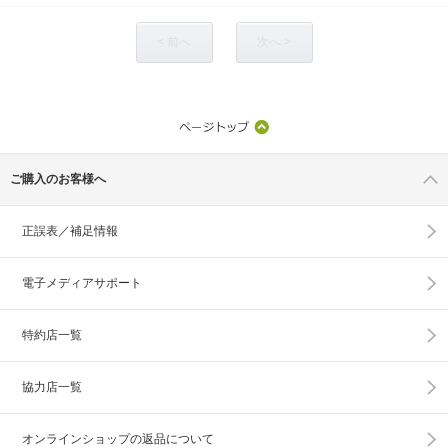
< 前へ
次へ >
ご購入のお客様へ
正誤表／補足情報
電子メディアサポート
特約店一覧
協力店一覧
オンラインショップの
返品について