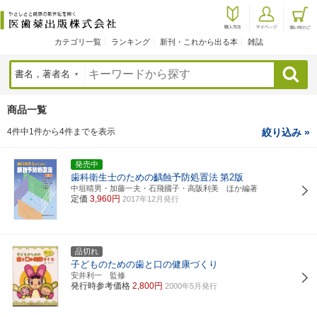
カテゴリ一覧
ランキング
新刊・これから出る本
雑誌
検索
商品一覧
4件中1件から4件までを表示
絞り込み »
発売中
歯科衛生士のための齲蝕予防処置法
第2版
中垣晴男・加藤一夫・石飛國子・高阪利美 ほか編著
定価
3,960円
2017年12月発行
品切れ
子どものための歯と口の健康づくり
安井利一 監修
発行時参考価格
2,800円
2000年5月発行