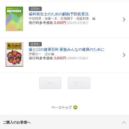
品切れ
歯科衛生士のための齲蝕予防処置法
中垣晴男・加藤一夫・石飛國子・高阪利美 編
発行時参考価格
3,400円
2012年3月発行
品切れ
歯と口の健康百科
家族みんなの健康のために
伊藤公一 ほか編
発行時参考価格
3,600円
1998年7月発行
< 前へ
次へ >
ご購入のお客様へ