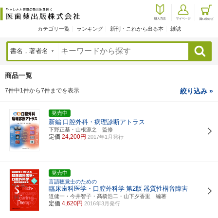
カテゴリ一覧
ランキング
新刊・これから出る本
雑誌
検索
商品一覧
7件中1件から7件までを表示
絞り込み »
発売中
新編
口腔外科・病理診断アトラス
下野正基・山根源之 監修
定価
24,200円
2017年1月発行
発売中
言語聴覚士のための
臨床歯科医学・口腔外科学
第2版
器質性構音障害
道健一・今井智子・髙橋浩二・山下夕香里 編著
定価
4,620円
2016年3月発行