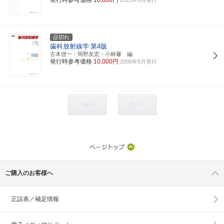
品切れ
歯科放射線学
第4版
古本啓一・岡野友宏・小林馨 編
発行時参考価格
10,000円
2006年5月発行
< 前へ
次へ >
ご購入のお客様へ
正誤表／補足情報