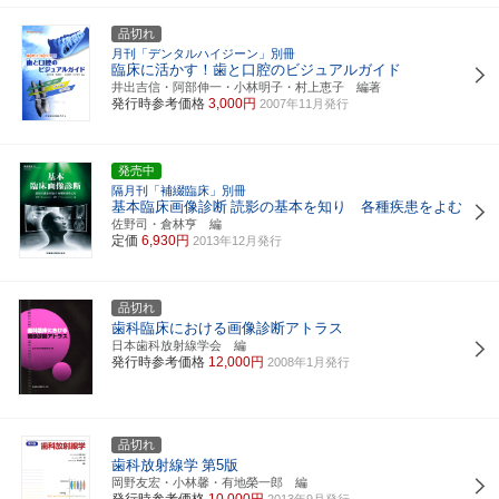
品切れ
月刊「デンタルハイジーン」別冊
臨床に活かす！歯と口腔のビジュアルガイド
井出吉信・阿部伸一・小林明子・村上恵子 編著
発行時参考価格
3,000円
2007年11月発行
発売中
隔月刊「補綴臨床」別冊
基本臨床画像診断
読影の基本を知り 各種疾患をよむ
佐野司・倉林亨 編
定価
6,930円
2013年12月発行
品切れ
歯科臨床における画像診断アトラス
日本歯科放射線学会 編
発行時参考価格
12,000円
2008年1月発行
品切れ
歯科放射線学
第5版
岡野友宏・小林馨・有地榮一郎 編
発行時参考価格
10,000円
2013年9月発行