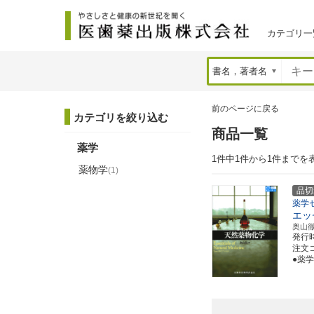
カテゴリ一
前のページに戻る
カテゴリを絞り込む
商品一覧
薬学
1件中1件から1件までを
薬物学
(1)
品切
薬学
エッ
奥山
発行
注文コー
●薬