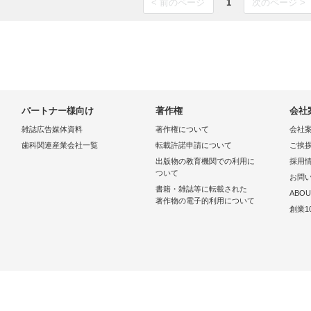
< 前のページ
1
次のページ >
パートナー様向け
著作権
会社
雑誌広告媒体資料
著作権について
会社
歯科関連産業会社一覧
転載許諾申請について
ご挨
出版物の教育機関での利用に
採用
ついて
お問
書籍・雑誌等に転載された
ABOU
著作物の電子的利用について
創業1