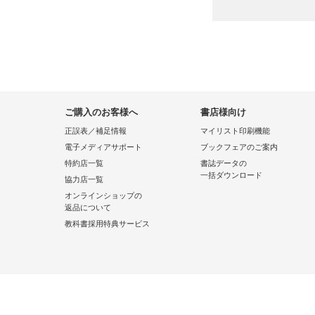
ご購入のお客様へ
書店様向け
正誤表／補足情報
マイリスト印刷機能
電子メディアサポート
ブックフェアのご案内
特約店一覧
書誌データの
一括ダウンロード
協力店一覧
オンラインショップの
返品について
教科書採用特典サービス