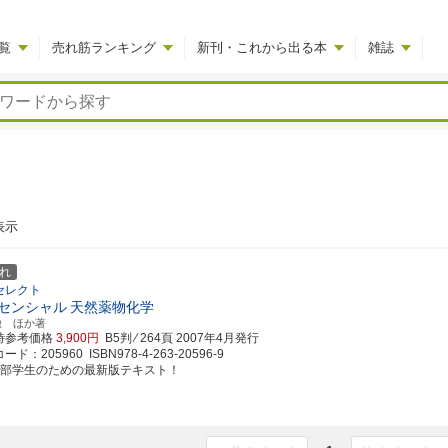
覧
売れ筋ランキング
新刊・これから出る本
雑誌
表示
れ
セレクト
センシャル
天然薬物化学
徹 ほか著
時参考価格
3,900円
B5判 ⁄ 264頁
2007年4月発行
ド：205960 ISBN978-4-263-20596-9
学部学生のための最新版テキスト！