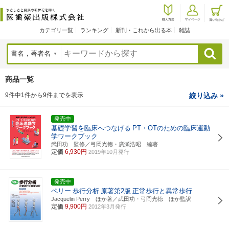
カテゴリ一覧
ランキング
新刊・これから出る本
雑誌
検索
商品一覧
9件中1件から9件までを表示
絞り込み »
発売中
基礎学習を臨床へつなげる
PT・OTのための臨床運動
学ワークブック
武田功 監修／弓岡光徳・廣瀬浩昭 編著
定価
6,930円
2019年10月発行
発売中
ペリー
歩行分析
原著第2版
正常歩行と異常歩行
Jacquelin Perry ほか著／武田功・弓岡光徳 ほか監訳
定価
9,900円
2012年3月発行