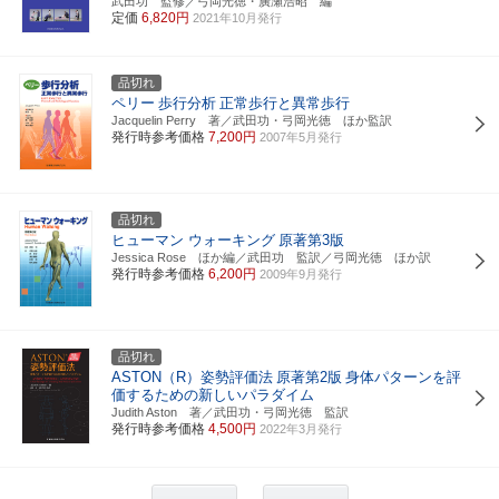
武田功 監修／弓岡光徳・廣瀬浩昭 編
定価
6,820円
2021年10月発行
品切れ
ペリー
歩行分析
正常歩行と異常歩行
Jacquelin Perry 著／武田功・弓岡光徳 ほか監訳
発行時参考価格
7,200円
2007年5月発行
品切れ
ヒューマン ウォーキング
原著第3版
Jessica Rose ほか編／武田功 監訳／弓岡光徳 ほか訳
発行時参考価格
6,200円
2009年9月発行
品切れ
ASTON（R）姿勢評価法
原著第2版
身体パターンを評
価するための新しいパラダイム
Judith Aston 著／武田功・弓岡光徳 監訳
発行時参考価格
4,500円
2022年3月発行