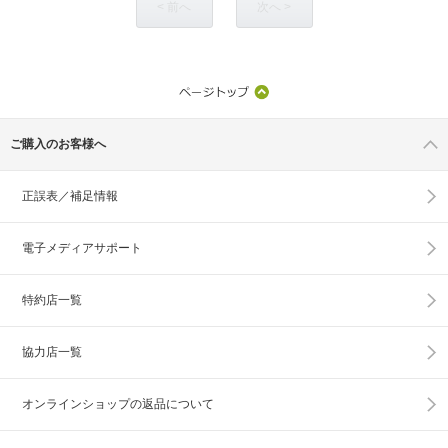
< 前へ
次へ >
ご購入のお客様へ
正誤表／補足情報
電子メディアサポート
特約店一覧
協力店一覧
オンラインショップの
返品について