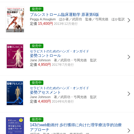
発売中
ブルンストローム臨床運動学
原著第6版
Peggy A.Houglum ほか著／武田功 監修／弓岡光徳 ほか監訳
定価
15,400円
2013年12月発行
発売中
セラピストのためのハンズ・オンガイド
姿勢コントロール
Jane Johnson 著／武田功・弓岡光徳 監訳
定価
4,950円
2017年7月発行
発売中
セラピストのためのハンズ・オンガイド
姿勢アセスメント
Jane Johnson 著／武田功・弓岡光徳 監訳
定価
4,400円
2014年6月発行
発売中
143のweb動画付
歩行獲得に向けた理学療法学的治療
アプローチ