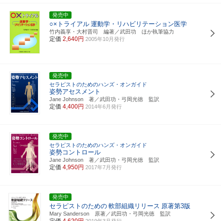
発売中
○×トライアル
運動学・リハビリテーション医学
竹内義享・大村晋司 編著／武田功 ほか執筆協力
定価
2,640円
2005年10月発行
発売中
セラピストのためのハンズ・オンガイド
姿勢アセスメント
Jane Johnson 著／武田功・弓岡光徳 監訳
定価
4,400円
2014年6月発行
発売中
セラピストのためのハンズ・オンガイド
姿勢コントロール
Jane Johnson 著／武田功・弓岡光徳 監訳
定価
4,950円
2017年7月発行
発売中
セラピストのための
軟部組織リリース
原著第3版
Mary Sanderson 原著／武田功・弓岡光徳 監訳
定価
4,620円
2019年3月発行