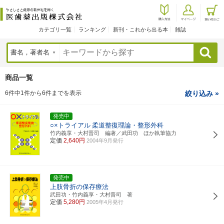
カテゴリ一覧
ランキング
新刊・これから出る本
雑誌
検索
商品一覧
6件中1件から6件までを表示
絞り込み »
発売中
○×トライアル
柔道整復理論・整形外科
竹内義享・大村晋司 編著／武田功 ほか執筆協力
定価
2,640円
2004年9月発行
発売中
上肢骨折の保存療法
武田功・竹内義享・大村晋司 著
定価
5,280円
2005年4月発行