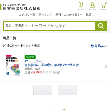
カテゴリ一覧
ランキング
新刊・これから出る本
雑誌
検索
商品一覧
1件中1件から1件までを表示
絞り込み »
発売中
PTマニュアル
脊髄損傷の理学療法
第3版
Web動画付
武田功 編著
定価
4,950円
2017年2月発行
< 前へ
次へ >