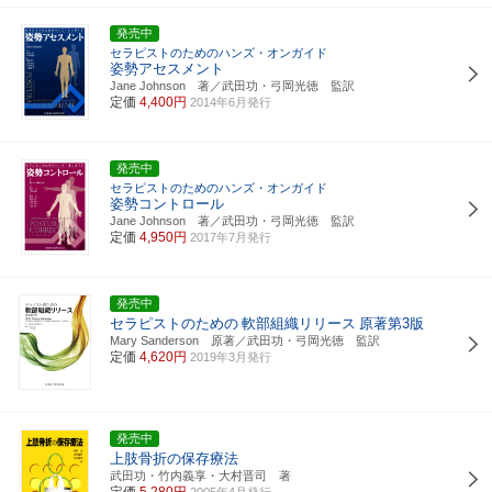
発売中
セラピストのためのハンズ・オンガイド
姿勢アセスメント
Jane Johnson 著／武田功・弓岡光徳 監訳
定価
4,400円
2014年6月発行
発売中
セラピストのためのハンズ・オンガイド
姿勢コントロール
Jane Johnson 著／武田功・弓岡光徳 監訳
定価
4,950円
2017年7月発行
発売中
セラピストのための
軟部組織リリース
原著第3版
Mary Sanderson 原著／武田功・弓岡光徳 監訳
定価
4,620円
2019年3月発行
発売中
上肢骨折の保存療法
武田功・竹内義享・大村晋司 著
定価
5,280円
2005年4月発行