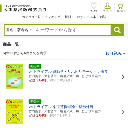
カテゴリ一覧
ランキング
新刊・これから出る本
雑誌
検索
商品一覧
6件中1件から6件までを表示
絞り込み »
発売中
○×トライアル
運動学・リハビリテーション医学
竹内義享・大村晋司 編著／武田功 ほか執筆協力
定価
2,640円
2005年10月発行
発売中
○×トライアル
柔道整復理論・整形外科
竹内義享・大村晋司 編著／武田功 ほか執筆協力
定価
2,640円
2004年9月発行