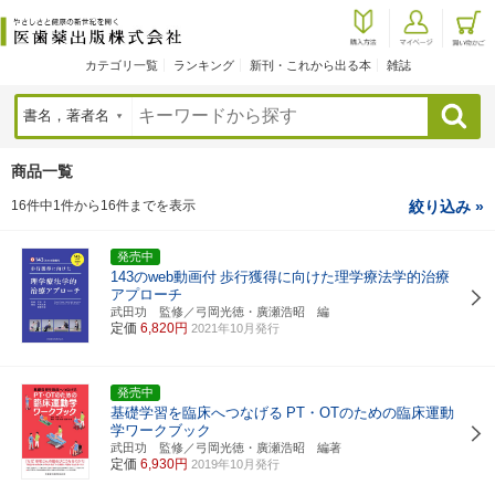
カテゴリ一覧
ランキング
新刊・これから出る本
雑誌
検索
商品一覧
16件中1件から16件までを表示
絞り込み »
発売中
143のweb動画付
歩行獲得に向けた理学療法学的治療
アプローチ
武田功 監修／弓岡光徳・廣瀬浩昭 編
定価
6,820円
2021年10月発行
発売中
基礎学習を臨床へつなげる
PT・OTのための臨床運動
学ワークブック
武田功 監修／弓岡光徳・廣瀬浩昭 編著
定価
6,930円
2019年10月発行