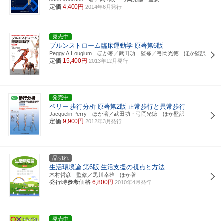
定価
4,400円
2014年6月発行
発売中
ブルンストローム臨床運動学
原著第6版
Peggy A.Houglum ほか著／武田功 監修／弓岡光徳 ほか監訳
定価
15,400円
2013年12月発行
発売中
ペリー
歩行分析
原著第2版
正常歩行と異常歩行
Jacquelin Perry ほか著／武田功・弓岡光徳 ほか監訳
定価
9,900円
2012年3月発行
品切れ
生活環境論
第6版
生活支援の視点と方法
木村哲彦 監修／黒川幸雄 ほか著
発行時参考価格
6,800円
2010年4月発行
発売中