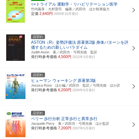
○×トライアル
運動学・リハビリテーション医学
竹内義享・大村晋司 編著／武田功 ほか執筆協力
定価
2,640円
2005年10月発行
品切れ
ASTON（R）姿勢評価法
原著第2版
身体パターンを評
価するための新しいパラダイム
Judith Aston 著／武田功・弓岡光徳 監訳
発行時参考価格
4,500円
2022年3月発行
品切れ
ヒューマン ウォーキング
原著第3版
Jessica Rose ほか編／武田功 監訳／弓岡光徳 ほか訳
発行時参考価格
6,200円
2009年9月発行
品切れ
ペリー
歩行分析
正常歩行と異常歩行
Jacquelin Perry 著／武田功・弓岡光徳 ほか監訳
発行時参考価格
7,200円
2007年5月発行