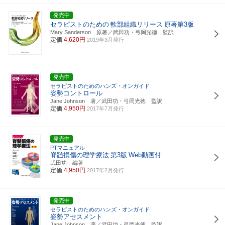
発売中
セラピストのための
軟部組織リリース
原著第3版
Mary Sanderson 原著／武田功・弓岡光徳 監訳
定価
4,620円
2019年3月発行
発売中
セラピストのためのハンズ・オンガイド
姿勢コントロール
Jane Johnson 著／武田功・弓岡光徳 監訳
定価
4,950円
2017年7月発行
発売中
PTマニュアル
脊髄損傷の理学療法
第3版
Web動画付
武田功 編著
定価
4,950円
2017年2月発行
発売中
セラピストのためのハンズ・オンガイド
姿勢アセスメント
Jane Johnson 著／武田功・弓岡光徳 監訳