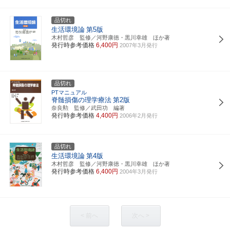
品切れ
生活環境論
第5版
木村哲彦 監修／河野康徳・黒川幸雄 ほか著
発行時参考価格
6,400円
2007年3月発行
品切れ
PTマニュアル
脊髄損傷の理学療法
第2版
奈良勲 監修／武田功 編著
発行時参考価格
4,400円
2006年2月発行
品切れ
生活環境論
第4版
木村哲彦 監修／河野康徳・黒川幸雄 ほか著
発行時参考価格
6,400円
2004年3月発行
< 前へ
次へ >