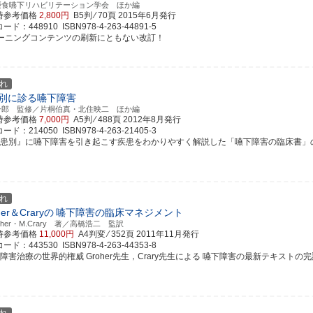
摂食嚥下リハビリテーション学会 ほか編
時参考価格
2,800円
B5判 ⁄ 70頁
2015年6月発行
ド：448910 ISBN978-4-263-44891-5
ラーニングコンテンツの刷新にともない改訂！
れ
別に診る嚥下障害
一郎 監修／片桐伯真・北住映二 ほか編
時参考価格
7,000円
A5判 ⁄ 488頁
2012年8月発行
ド：214050 ISBN978-4-263-21405-3
疾患別』に嚥下障害を引き起こす疾患をわかりやすく解説した「嚥下障害の臨床書」
れ
her＆Craryの
嚥下障害の臨床マネジメント
roher・M.Crary 著／高橋浩二 監訳
時参考価格
11,000円
A4判変 ⁄ 352頁
2011年11月発行
ド：443530 ISBN978-4-263-44353-8
障害治療の世界的権威 Groher先生，Crary先生による 嚥下障害の最新テキストの完訳版！