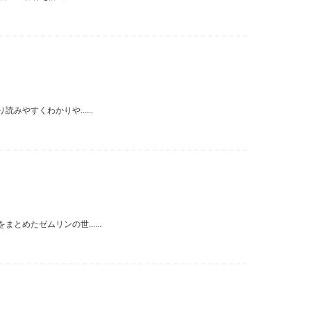
やすくわかりや......
めたゼムリンの世......