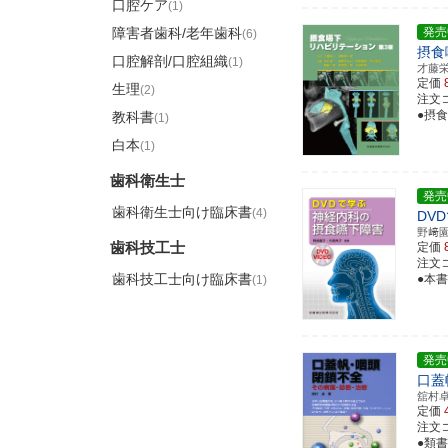
口腔ケア
(1)
障害者歯科/老年歯科
発売
(6)
摂食
口腔解剖/口腔組織
(1)
才藤
定価
生理
(2)
注文コー
●摂
教科書
(1)
白本
(1)
歯科衛生士
発売
歯科衛生士向け臨床書
(4)
DV
野﨑
歯科技工士
定価
注文コー
歯科技工士向け臨床書
●本
(1)
発売
口蓋
舘村
定価
注文コー
●類