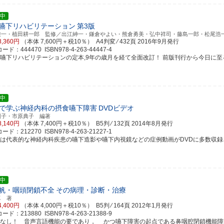
中
嚥下リハビリテーション
第3版
栄一・植田耕一郎 監修／出江紳一・鎌倉やよい・熊倉勇美・弘中祥司・藤島一郎・松尾浩
8,360円
（本体 7,600円＋税10％） A4判変 ⁄ 432頁
2016年9月発行
ド：444470 ISBN978-4-263-44447-4
食嚥下リハビリテーションの定本,9年の歳月を経て全面改訂！ 前版刊行から今日に至るまで
中
Dで学ぶ神経内科の摂食嚥下障害
DVDビデオ
園子・市原典子 編著
8,140円
（本体 7,400円＋税10％） B5判 ⁄ 132頁
2014年8月発行
ド：212270 ISBN978-4-263-21227-1
書は代表的な神経内科疾患の嚥下造影や嚥下内視鏡などの症例動画がDVDに多数収録されて
中
帆・咽頭閉鎖不全
その病理・診断・治療
卓 著
4,400円
（本体 4,000円＋税10％） B5判 ⁄ 164頁
2012年1月発行
ド：213880 ISBN978-4-263-21388-9
書なし！ 音声言語機能の要であり， かつ嚥下障害の起点である鼻咽腔閉鎖機能障