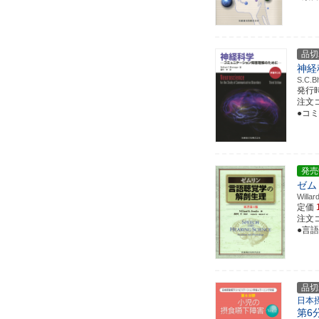
品切
神経
S.C.
発行
注文コー
●コ
発売
ゼム
Wil
定価
注文コー
●言
品切
日本
第6