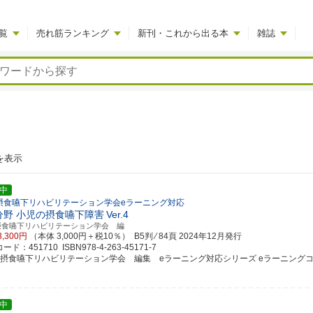
覧
売れ筋ランキング
新刊・これから出る本
雑誌
を表示
中
摂食嚥下リハビリテーション学会eラーニング対応
分野 小児の摂食嚥下障害
Ver.4
摂食嚥下リハビリテーション学会 編
3,300円
（本体 3,000円＋税10％） B5判 ⁄ 84頁
2024年12月発行
ド：451710 ISBN978-4-263-45171-7
本摂食嚥下リハビリテーション学会 編集 eラーニング対応シリーズ eラーニングコンテン
中