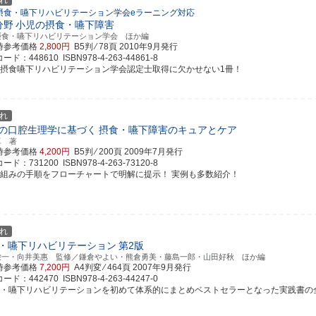
れ
摂食・嚥下リハビリテーション学会eラーニング対応
分野
小児の摂食・嚥下障害
摂食・嚥下リハビリテーション学会 ほか編
時参考価格
2,800円
B5判 ⁄ 78頁
2010年9月発行
ド：448610 ISBN978-4-263-44861-8
本摂食嚥下リハビリテーション学会認定士取得に欠かせない1冊！
れ
の口腔生理学に基づく
摂食・嚥下障害のキュアとケア
卓 著
時参考価格
4,200円
B5判 ⁄ 200頁
2009年7月発行
ド：731200 ISBN978-4-263-73120-8
り組みの手順をフローチャートで明解に提示！ 実例も多数紹介！
れ
・嚥下リハビリテーション
第2版
栄一・向井美惠 監修／鎌倉やよい・熊倉勇美・藤島一郎・山田好秋 ほか編
時参考価格
7,200円
A4判変 ⁄ 464頁
2007年9月発行
ド：442470 ISBN978-4-263-44247-0
食・嚥下リハビリテーションを初めて体系的にまとめベストセラーとなった実践書の