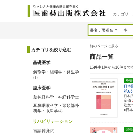
カテゴリ一
前のページに戻る
カテゴリを絞り込む
商品一覧
基礎医学
16件中1件から16件まで
解剖学・組織学・発生学
(1)
発売
日本
臨床医学
第6
日本
脳神経科学・神経科学
(2)
定価
耳鼻咽喉科学・頭頸部外
注文コー
●日
科学・眼科学
(4)
リハビリテーション
発売
言語聴覚
(2)