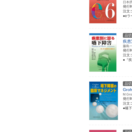
日本
発行
注文コー
●e
品切
疾患
藤島
発行
注文コー
●『
品切
Gro
M.G
発行
注文コー
●嚥下