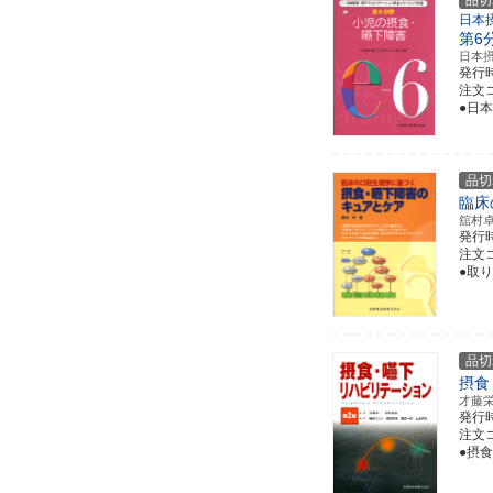
品切
日本
第6
日本
発行
注文コー
●日
品切
臨床
舘村
発行
注文コー
●取
品切
摂食
才藤
発行
注文コー
●摂