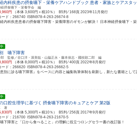
経内科疾患の摂食嚥下・栄養ケアハンドブック
患者・家族とケアスタッ
神経摂食嚥下・栄養学会 編
3,960円
（本体 3,600円＋税10％） B5判 ⁄ 168頁
2023年11月発行
ド：266740 ISBN978-4-263-26674-8
神経内科疾患患者の摂食嚥下障害・栄養障害のギモンが解決！ 日本神経摂食嚥下・栄養学会
中
別 嚥下障害
一郎 監修／谷口洋・渥美聡・山脇正永・藤本保志・國枝顕二郎 編
8,800円
（本体 8,000円＋税10％） B5判 ⁄ 400頁
2022年8月発行
ド：266620 ISBN978-4-263-26662-5
疾患別に診る嚥下障害』をベースに内容と編集執筆体制を刷新し，新たな書籍として
中
の口腔生理学に基づく
摂食嚥下障害のキュアとケア
第2版
卓 著
5,830円
（本体 5,300円＋税10％） B5判 ⁄ 256頁
2017年9月発行
ド：216700 ISBN978-4-263-21670-5
食嚥下障害と「口から食べること」の理解に役立つロングセラー書の改訂版！