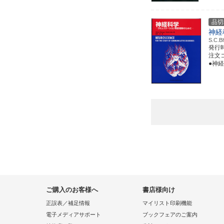
品切
神経
S.C.
発行
注文コー
●神
ご購入のお客様へ
書店様向け
正誤表／補足情報
マイリスト印刷機能
電子メディアサポート
ブックフェアのご案内