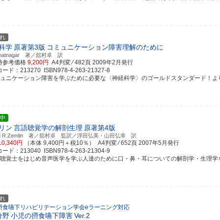
れ
科学
原著第3版
コミュニケーション障害理解のために
Bhatnagar 著／舘村卓 訳
時参考価格
9,200円
A4判変 ⁄ 482頁
2009年2月発行
ド：213270 ISBN978-4-263-21327-8
ミュニケーション障害を学ぶために必要な〈神経科学〉のゴールドスタンダード！より読み
中
リン
言語聴覚学の解剖生理
原著第4版
lard R.Zemlin 著／舘村卓 監訳／浮田弘美・山田弘幸 訳
10,340円
（本体 9,400円＋税10％） A4判変 ⁄ 652頁
2007年5月発行
ド：213040 ISBN978-4-263-21304-9
語聴覚士をはじめ音声医学を学ぶ人達のために口・鼻・耳についての解剖学・生理学をまと
れ
摂食嚥下リハビリテーション学会eラーニング対応
分野
小児の摂食嚥下障害
Ver.2