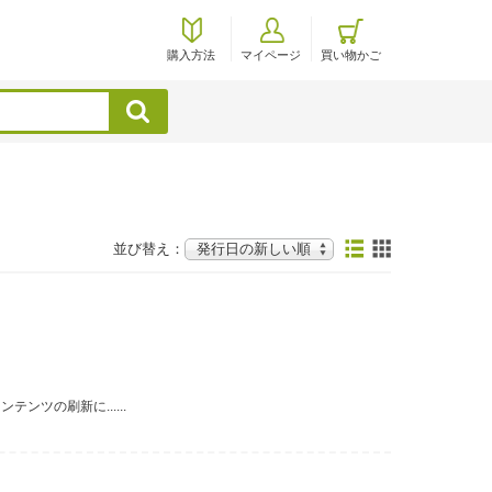
購入方法
マイページ
買い物かご
検索
並び替え：
ツの刷新に......