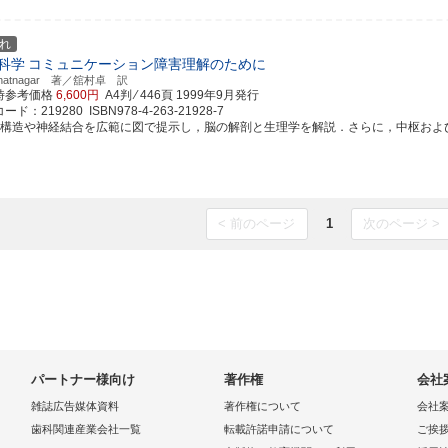
れ
科学
コミュニケーション障害理解のために
Bhatnagar 著／舘村卓 訳
時参考価格
6,600円
A4判 ⁄ 446頁
1999年9月発行
ド：219280 ISBN978-4-263-21928-7
経構造や神経結合を広範に図で提示し，脳の解剖と生理学を解説．さらに，中枢および末梢
< 前のページ
1
次のページ >
パートナー様向け
著作権
会社
雑誌広告媒体資料
著作権について
会社
歯科関連産業会社一覧
転載許諾申請について
ご挨