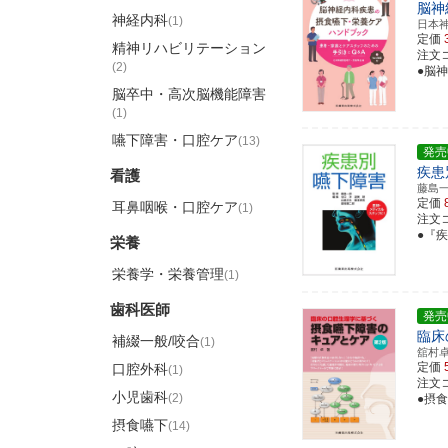
脳神
神経内科
(1)
日本
定価
精神リハビリテーション
注文コー
(2)
●脳
脳卒中・高次脳機能障害
(1)
嚥下障害・口腔ケア
(13)
発売
疾患
看護
藤島
定価
耳鼻咽喉・口腔ケア
(1)
注文コー
●『
栄養
栄養学・栄養管理
(1)
歯科医師
発売
臨床
補綴一般/咬合
(1)
舘村
定価
口腔外科
(1)
注文コー
小児歯科
(2)
●摂
摂食嚥下
(14)