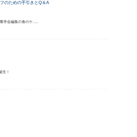
フのための手引きとQ＆A
編集の食のケ......
誕生！