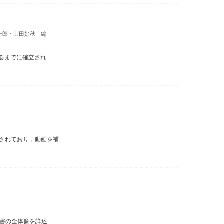
一郎・山田好秋 編
に確立され......
おり，動画を補......
害の全体像を詳述