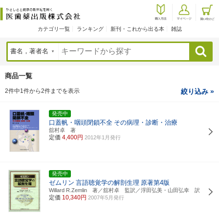
カテゴリ一覧
ランキング
新刊・これから出る本
雑誌
検索
商品一覧
2件中1件から2件までを表示
絞り込み »
発売中
口蓋帆・咽頭閉鎖不全
その病理・診断・治療
舘村卓 著
定価
4,400円
2012年1月発行
発売中
ゼムリン
言語聴覚学の解剖生理
原著第4版
Willard R.Zemlin 著／舘村卓 監訳／浮田弘美・山田弘幸 訳
定価
10,340円
2007年5月発行