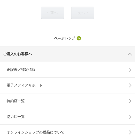
< 前へ
次へ >
ご購入のお客様へ
正誤表／補足情報
電子メディアサポート
特約店一覧
協力店一覧
オンラインショップの
返品について