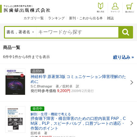
カテゴリ一覧
ランキング
新刊・これから出る本
雑誌
検索
商品一覧
6件中1件から6件までを表示
絞り込み »
品切れ
神経科学
原著第3版
コミュニケーション障害理解のた
めに
S.C.Bhatnagar 著／舘村卓 訳
発行時参考価格
9,200円
2009年2月発行
発売中
解剖・生理・機能で考える
摂食嚥下障害・構音障害のための口腔内装置
PAP，C
M床，PLP，スピーチバルブ，口唇プレートの適応・
作製のポイント
舘村卓 著