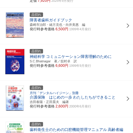
定価
7,920円
2025年9月発行
品切れ
障害者歯科ガイドブック
森崎市治郎・緒方克也・向井美惠 編
発行時参考価格
6,500円
1999年4月発行
品切れ
神経科学
コミュニケーション障害理解のために
S.C.Bhatnagar 著／舘村卓 訳
発行時参考価格
6,600円
1999年9月発行
品切れ
月刊「デンタルハイジーン」別冊
介護保険 はじめの一歩
わたしたちができること
吉田春陽・正田晨夫 編著
発行時参考価格
2,600円
2000年6月発行
品切れ
歯科衛生士のための口腔機能管理マニュアル
高齢者編