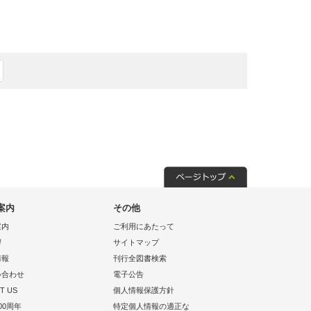
案内
その他
案内
ご利用にあたって
拶
サイトマップ
情報
刊行全図書検索
い合わせ
電子公告
T US
個人情報保護方針
00周年
特定個人情報の適正な