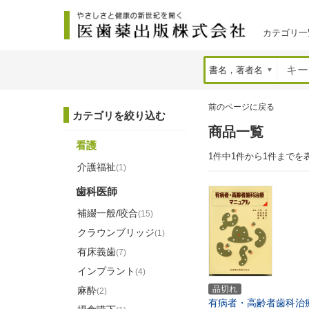
カテゴリ一
前のページに戻る
カテゴリを絞り込む
商品一覧
看護
1件中1件から1件までを
介護福祉
(1)
歯科医師
補綴一般/咬合
(15)
クラウンブリッジ
(1)
有床義歯
(7)
インプラント
(4)
品切れ
麻酔
(2)
有病者・高齢者歯科治