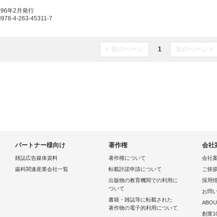
996年2月発行
8-4-263-45311-7
< 前のページ
1
次のページ >
パートナー様向け
著作権
会社
雑誌広告媒体資料
著作権について
会社
歯科関連産業会社一覧
転載許諾申請について
ご挨
出版物の教育機関での利用に
採用
ついて
お問
書籍・雑誌等に転載された
ABOU
著作物の電子的利用について
創業1