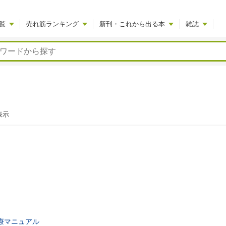
覧
売れ筋ランキング
新刊・これから出る本
雑誌
表示
療マニュアル