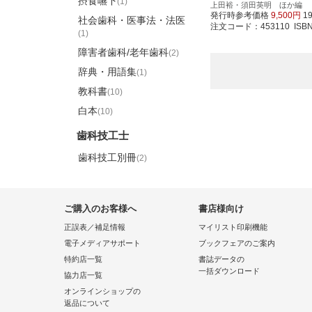
摂食嚥下
(1)
上田裕・須田英明 ほか編
発行時参考価格
9,500円
1
社会歯科・医事法・法医
注文コード：453110 ISBN97
(1)
障害者歯科/老年歯科
(2)
辞典・用語集
(1)
教科書
(10)
白本
(10)
歯科技工士
歯科技工別冊
(2)
ご購入のお客様へ
書店様向け
正誤表／補足情報
マイリスト印刷機能
電子メディアサポート
ブックフェアのご案内
特約店一覧
書誌データの
一括ダウンロード
協力店一覧
オンラインショップの
返品について