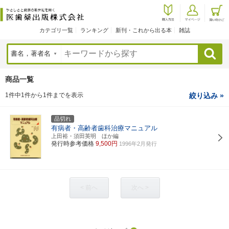
カテゴリ一覧
ランキング
新刊・これから出る本
雑誌
検索
商品一覧
1件中1件から1件までを表示
絞り込み »
品切れ
有病者・高齢者歯科治療マニュアル
上田裕・須田英明 ほか編
発行時参考価格
9,500円
1996年2月発行
< 前へ
次へ >