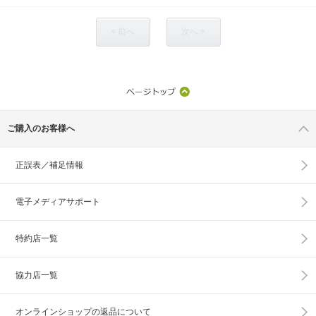
< 前へ
次へ >
ご購入のお客様へ
正誤表／補足情報
電子メディアサポート
特約店一覧
協力店一覧
オンラインショップの
返品について