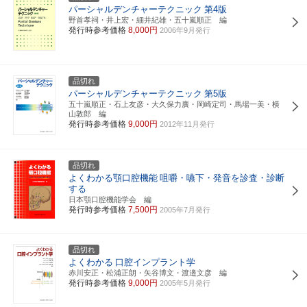
パーシャルデンチャーテクニック
第4版
野首孝祠・井上宏・細井紀雄・五十嵐順正 編
発行時参考価格
8,000円
2006年9月発行
品切れ
パーシャルデンチャーテクニック
第5版
五十嵐順正・石上友彦・大久保力廣・岡崎定司・馬場一美・横
山敦郎 編
発行時参考価格
9,000円
2012年11月発行
品切れ
よくわかる顎口腔機能
咀嚼・嚥下・発音を診査・診断
する
日本顎口腔機能学会 編
発行時参考価格
7,500円
2005年7月発行
品切れ
よくわかる
口腔インプラント学
赤川安正・松浦正朗・矢谷博文・渡邉文彦 編
発行時参考価格
9,000円
2005年5月発行