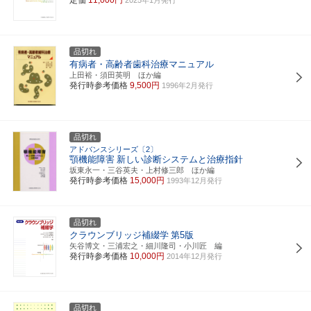
品切れ
有病者・高齢者歯科治療マニュアル
上田裕・須田英明 ほか編
発行時参考価格
9,500円
1996年2月発行
品切れ
アドバンスシリーズ〔2〕
顎機能障害
新しい診断システムと治療指針
坂東永一・三谷英夫・上村修三郎 ほか編
発行時参考価格
15,000円
1993年12月発行
品切れ
クラウンブリッジ補綴学
第5版
矢谷博文・三浦宏之・細川隆司・小川匠 編
発行時参考価格
10,000円
2014年12月発行
品切れ