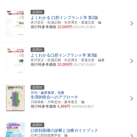
品切れ
よくわかる
口腔インプラント学
第2版
赤川安正・松浦正朗・矢谷博文・渡邉文彦 編
発行時参考価格
10,000円
2011年1月発行
品切れ
よくわかる口腔インプラント学
第3版
赤川安正・松浦正朗・矢谷博文・渡邉文彦 編著
発行時参考価格
10,000円
2017年2月発行
品切れ
月刊「歯界展望」別冊
生理的咬合へのアプローチ
川添堯彬・川和忠治・森本俊文 編
発行時参考価格
4,369円
1992年8月発行
品切れ
口腔顔面痛の診断と治療ガイドブック
日本口腔顔面痛学会 編