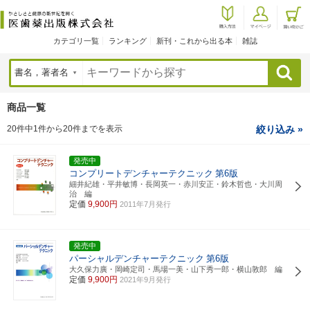
カテゴリ一覧
ランキング
新刊・これから出る本
雑誌
検索
商品一覧
20件中1件から20件までを表示
絞り込み »
発売中
コンプリートデンチャーテクニック
第6版
細井紀雄・平井敏博・長岡英一・赤川安正・鈴木哲也・大川周
治 編
定価
9,900円
2011年7月発行
発売中
パーシャルデンチャーテクニック
第6版
大久保力廣・岡崎定司・馬場一美・山下秀一郎・横山敦郎 編
定価
9,900円
2021年9月発行