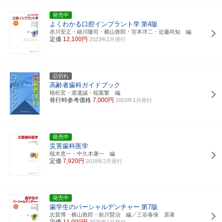
発売中
よくわかる口腔インプラント学
第4版
赤川安正・細川隆司・横山敦郎・宮本洋二・近藤尚知 編
定価
12,100円
2023年2月発行
品切れ
高齢者歯科ガイドブック
植松宏・渡邉誠・稲葉繁 編
発行時参考価格
7,000円
2003年1月発行
発売中
災害歯科医学
槻木恵一・中久木康一 編
定価
7,920円
2018年2月発行
発売中
歯学生のパーシャルデンチャー
第7版
志賀博・横山敦郎・前川賢治 編／三谷春保 原著
定価
11,000円
2025年1月発行