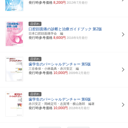
発行時参考価格
8,200円
2013年7月発行
品切れ
口腔顔面痛の診断と治療ガイドブック
第2版
日本口腔顔面痛学会 編
発行時参考価格
8,600円
2016年9月発行
品切れ
歯学生のパーシャルデンチャー
第5版
三谷春保・小林義典・赤川安正 編
発行時参考価格
10,000円
2009年2月発行
品切れ
歯学生のパーシャルデンチャー
第6版
赤川安正・岡崎定司・志賀博・横山敦郎 編著
発行時参考価格
10,000円
2018年8月発行