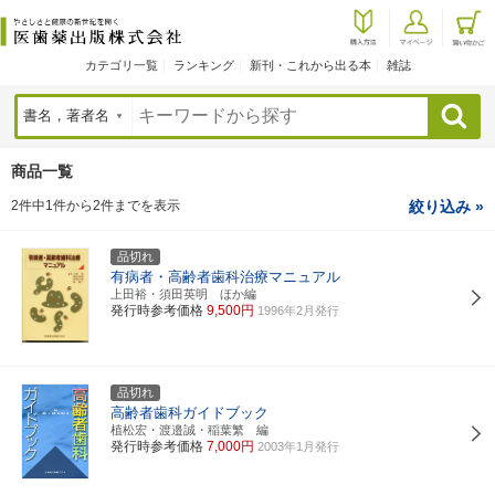
カテゴリ一覧
ランキング
新刊・これから出る本
雑誌
検索
商品一覧
2件中1件から2件までを表示
絞り込み »
品切れ
有病者・高齢者歯科治療マニュアル
上田裕・須田英明 ほか編
発行時参考価格
9,500円
1996年2月発行
品切れ
高齢者歯科ガイドブック
植松宏・渡邉誠・稲葉繁 編
発行時参考価格
7,000円
2003年1月発行