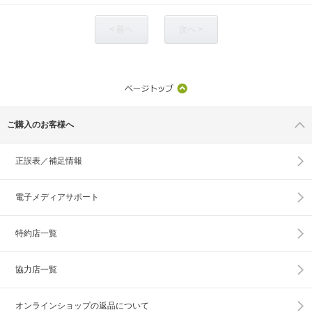
< 前へ
次へ >
ご購入のお客様へ
正誤表／補足情報
電子メディアサポート
特約店一覧
協力店一覧
オンラインショップの
返品について