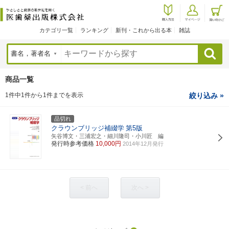
カテゴリ一覧
ランキング
新刊・これから出る本
雑誌
検索
商品一覧
1件中1件から1件までを表示
絞り込み »
品切れ
クラウンブリッジ補綴学
第5版
矢谷博文・三浦宏之・細川隆司・小川匠 編
発行時参考価格
10,000円
2014年12月発行
< 前へ
次へ >