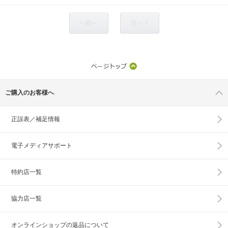
< 前へ
次へ >
ご購入のお客様へ
正誤表／補足情報
電子メディアサポート
特約店一覧
協力店一覧
オンラインショップの
返品について