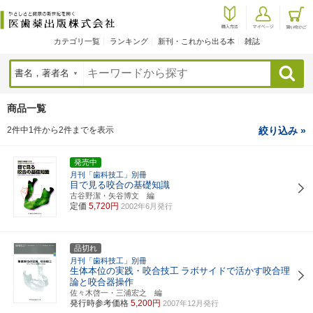
カテゴリ一覧
ランキング
新刊・これから出る本
雑誌
検索
商品一覧
2件中1件から2件までを表示
絞り込み »
発売中
月刊「歯科技工」別冊
目で見る咬合の基礎知識
古谷野潔・矢谷博文 編
定価
5,720円
2002年6月発行
品切れ
月刊「歯科技工」別冊
生体本位の実践・咬合技工
ラボサイドで活かす咬合理
論と咬合器操作
佐々木啓一・三浦宏之 編
発行時参考価格
5,200円
2007年12月発行