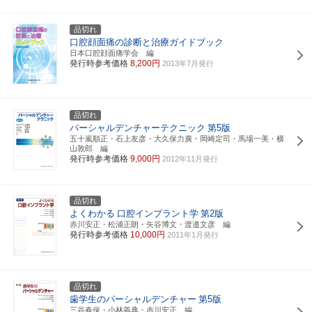
品切れ
口腔顔面痛の診断と治療ガイドブック
日本口腔顔面痛学会 編
発行時参考価格
8,200円
2013年7月発行
品切れ
パーシャルデンチャーテクニック
第5版
五十嵐順正・石上友彦・大久保力廣・岡崎定司・馬場一美・横
山敦郎 編
発行時参考価格
9,000円
2012年11月発行
品切れ
よくわかる
口腔インプラント学
第2版
赤川安正・松浦正朗・矢谷博文・渡邉文彦 編
発行時参考価格
10,000円
2011年1月発行
品切れ
歯学生のパーシャルデンチャー
第5版
三谷春保・小林義典・赤川安正 編