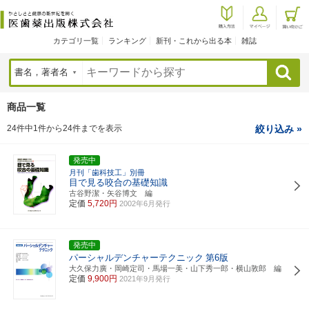
カテゴリ一覧
ランキング
新刊・これから出る本
雑誌
検索
商品一覧
24件中1件から24件までを表示
絞り込み »
発売中
月刊「歯科技工」別冊
目で見る咬合の基礎知識
古谷野潔・矢谷博文 編
定価
5,720円
2002年6月発行
発売中
パーシャルデンチャーテクニック
第6版
大久保力廣・岡崎定司・馬場一美・山下秀一郎・横山敦郎 編
定価
9,900円
2021年9月発行