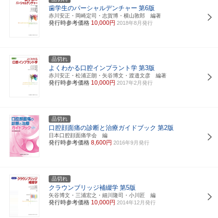
歯学生のパーシャルデンチャー
第6版
赤川安正・岡崎定司・志賀博・横山敦郎 編著
発行時参考価格
10,000円
2018年8月発行
品切れ
よくわかる口腔インプラント学
第3版
赤川安正・松浦正朗・矢谷博文・渡邉文彦 編著
発行時参考価格
10,000円
2017年2月発行
品切れ
口腔顔面痛の診断と治療ガイドブック
第2版
日本口腔顔面痛学会 編
発行時参考価格
8,600円
2016年9月発行
品切れ
クラウンブリッジ補綴学
第5版
矢谷博文・三浦宏之・細川隆司・小川匠 編
発行時参考価格
10,000円
2014年12月発行