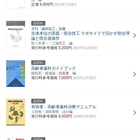
定価
9,900円
2011年7月発行
品切れ
月刊「歯科技工」別冊
生体本位の実践・咬合技工
ラボサイドで活かす咬合理
論と咬合器操作
佐々木啓一・三浦宏之 編
発行時参考価格
5,200円
2007年12月発行
品切れ
高齢者歯科ガイドブック
植松宏・渡邉誠・稲葉繁 編
発行時参考価格
7,000円
2003年1月発行
品切れ
有病者・高齢者歯科治療マニュアル
上田裕・須田英明 ほか編
発行時参考価格
9,500円
1996年2月発行
品切れ