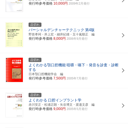
発行時参考価格
10,000円
2009年2月発行
品切れ
パーシャルデンチャーテクニック
第4版
野首孝祠・井上宏・細井紀雄・五十嵐順正 編
発行時参考価格
8,000円
2006年9月発行
品切れ
よくわかる顎口腔機能
咀嚼・嚥下・発音を診査・診断
する
日本顎口腔機能学会 編
発行時参考価格
7,500円
2005年7月発行
品切れ
よくわかる
口腔インプラント学
赤川安正・松浦正朗・矢谷博文・渡邉文彦 編
発行時参考価格
9,000円
2005年5月発行