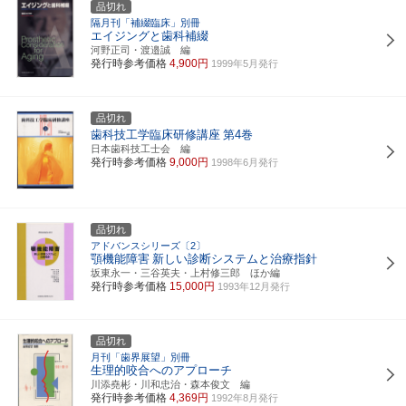
品切れ
隔月刊「補綴臨床」別冊
エイジングと歯科補綴
河野正司・渡邉誠 編
発行時参考価格
4,900円
1999年5月発行
品切れ
歯科技工学臨床研修講座
第4巻
日本歯科技工士会 編
発行時参考価格
9,000円
1998年6月発行
品切れ
アドバンスシリーズ〔2〕
顎機能障害
新しい診断システムと治療指針
坂東永一・三谷英夫・上村修三郎 ほか編
発行時参考価格
15,000円
1993年12月発行
品切れ
月刊「歯界展望」別冊
生理的咬合へのアプローチ
川添堯彬・川和忠治・森本俊文 編
発行時参考価格
4,369円
1992年8月発行