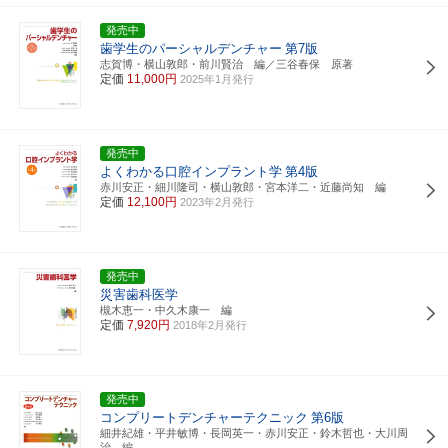
発売中
歯学生のパーシャルデンチャー
第7版
志賀博・横山敦郎・前川賢治 編／三谷春保 原著
定価
11,000円
2025年1月発行
発売中
よくわかる口腔インプラント学
第4版
赤川安正・細川隆司・横山敦郎・宮本洋二・近藤尚知 編
定価
12,100円
2023年2月発行
発売中
災害歯科医学
槻木恵一・中久木康一 編
定価
7,920円
2018年2月発行
発売中
コンプリートデンチャーテクニック
第6版
細井紀雄・平井敏博・長岡英一・赤川安正・鈴木哲也・大川周
治 編