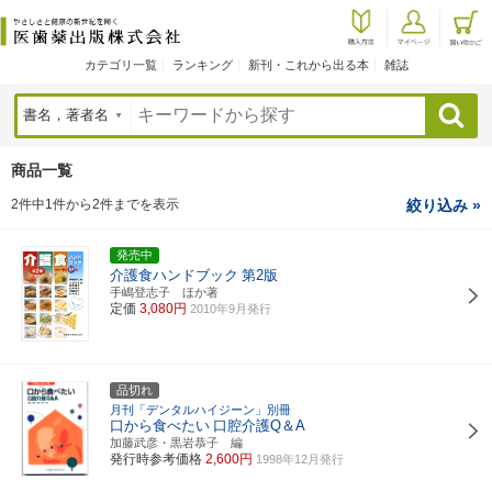
カテゴリ一覧
ランキング
新刊・これから出る本
雑誌
検索
商品一覧
2件中1件から2件までを表示
絞り込み »
発売中
介護食ハンドブック
第2版
手嶋登志子 ほか著
定価
3,080円
2010年9月発行
品切れ
月刊「デンタルハイジーン」別冊
口から食べたい
口腔介護Q＆A
加藤武彦・黒岩恭子 編
発行時参考価格
2,600円
1998年12月発行