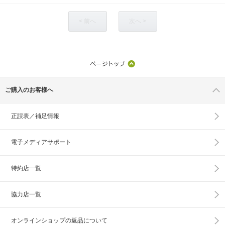
< 前へ
次へ >
ご購入のお客様へ
正誤表／補足情報
電子メディアサポート
特約店一覧
協力店一覧
オンラインショップの
返品について