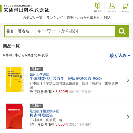
カテゴリ一覧
ランキング
新刊・これから出る本
雑誌
検索
商品一覧
6件中1件から6件までを表示
絞り込み »
品切れ
臨床工学講座
生体機能代行装置学 呼吸療法装置
第2版
日本臨床工学技士教育施設協議会 監修／廣瀬稔・生駒俊和
編
発行時参考価格
3,800円
2019年2月発行
品切れ
最新臨床検査学講座
検査機器総論
三村邦裕・山藤賢 編
発行時参考価格
3,000円
2015年2月発行