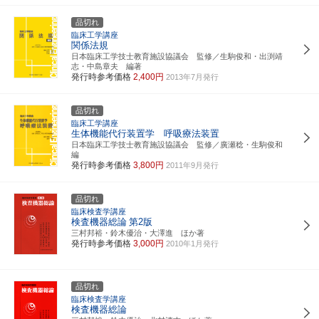
品切れ
臨床工学講座
関係法規
日本臨床工学技士教育施設協議会 監修／生駒俊和・出渕靖
志・中島章夫 編著
発行時参考価格
2,400円
2013年7月発行
品切れ
臨床工学講座
生体機能代行装置学 呼吸療法装置
日本臨床工学技士教育施設協議会 監修／廣瀬稔・生駒俊和
編
発行時参考価格
3,800円
2011年9月発行
品切れ
臨床検査学講座
検査機器総論
第2版
三村邦裕・鈴木優治・大澤進 ほか著
発行時参考価格
3,000円
2010年1月発行
品切れ
臨床検査学講座
検査機器総論