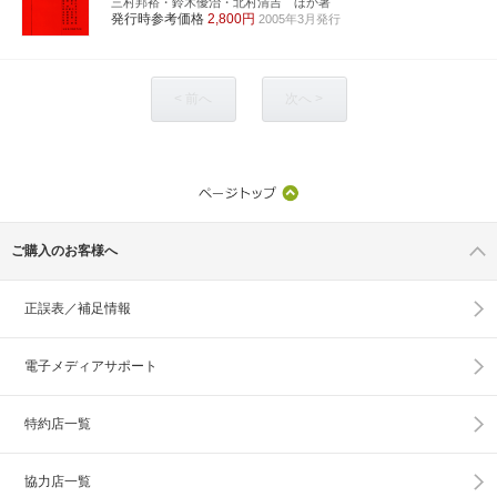
三村邦裕・鈴木優治・北村清吉 ほか著
発行時参考価格
2,800円
2005年3月発行
< 前へ
次へ >
ご購入のお客様へ
正誤表／補足情報
電子メディアサポート
特約店一覧
協力店一覧