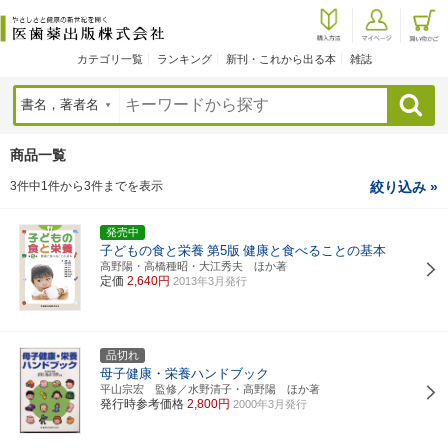
カテゴリ一覧
ランキング
新刊・これから出る本
雑誌
検索
商品一覧
3件中1件から3件までを表示
絞り込み »
発売中
子どもの食と栄養
第5版
健康と食べることの基本
高野陽・高橋種昭・大江秀夫 ほか著
定価
2,640円
2013年3月発行
品切れ
母子健康・栄養ハンドブック
平山宗宏 監修／水野清子・高野陽 ほか著
発行時参考価格
2,800円
2000年3月発行