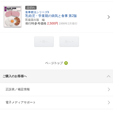
品切れ
食事療法シリーズ9
乳幼児・学童期の病気と食事
第2版
医歯薬出版 編
発行時参考価格
2,500円
1998年2月発行
< 前へ
次へ >
ご購入のお客様へ
正誤表／補足情報
電子メディアサポート